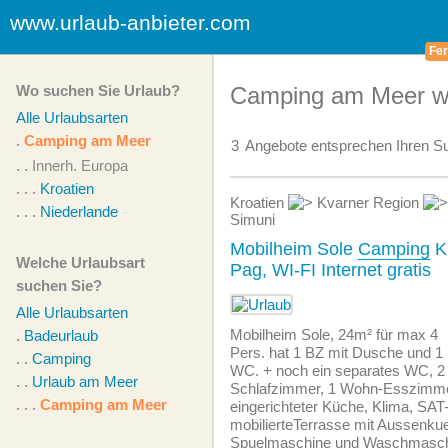
www.urlaub-anbieter.com
Fer
Wo suchen Sie Urlaub?
Camping am Meer we
Alle Urlaubsarten
.
Camping am Meer
3
Angebote
entsprechen Ihren Su
. .
Innerh. Europa
. . .
Kroatien
Kroatien
Kvarner Region
. . .
Niederlande
Simuni
Mobilheim Sole
Camping
Kr
Welche Urlaubsart
Pag, WI-FI Internet gratis
suchen Sie?
Alle Urlaubsarten
Mobilheim Sole, 24m² für max 4
.
Badeurlaub
Pers. hat 1 BZ mit Dusche und 1
. .
Camping
WC. + noch ein separates WC, 2
. .
Urlaub am Meer
Schlafzimmer, 1 Wohn-Esszimme
. . .
Camping am Meer
eingerichteter Küche, Klima, SA
mobilierteTerrasse mit Aussenku
Spuelmaschine und Waschmasch