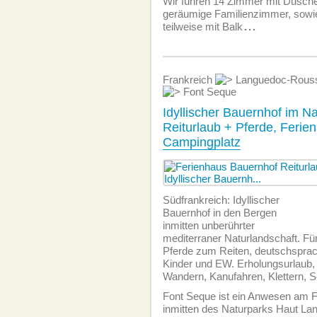
Wir führen 14 Zimmer mit Dusch
geräumige Familienzimmer, sowi
teilweise mit Balk
...
Frankreich
Languedoc-Rouss
Font Seque
Idyllischer Bauernhof im Na
Reiturlaub + Pferde, Ferie
Campingplatz
Südfrankreich: Idyllischer
Bauernhof in den Bergen
inmitten unberührter
mediterraner Naturlandschaft. Für
Pferde zum Reiten, deutschspra
Kinder und EW. Erholungsurlaub, 
Wandern, Kanufahren, Klettern, 
Font Seque ist ein Anwesen am 
inmitten des Naturparks Haut La