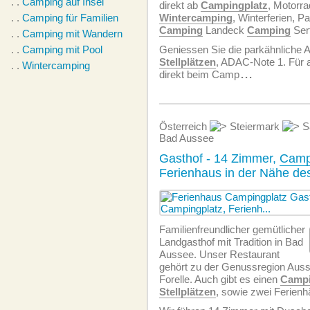
. .
Camping auf Insel
direkt ab
Campingplatz
, Motorra
. .
Camping für Familien
Wintercamping
, Winterferien, 
Camping
Landeck
Camping
Serf
. .
Camping mit Wandern
. .
Camping mit Pool
Geniessen Sie die parkähnliche A
Stellplätzen
, ADAC-Note 1. Für 
. .
Wintercamping
direkt beim Camp
...
Österreich
Steiermark
S
Bad Aussee
Gasthof - 14 Zimmer,
Camp
Ferienhaus in der Nähe de
Familien­freundlicher gemütlicher
Landgasthof mit Tradition in Bad
Aussee. Unser Restaurant
gehört zu der Genussregion Auss
Forelle. Auch gibt es einen
Campi
Stellplätzen
, sowie zwei Ferienh