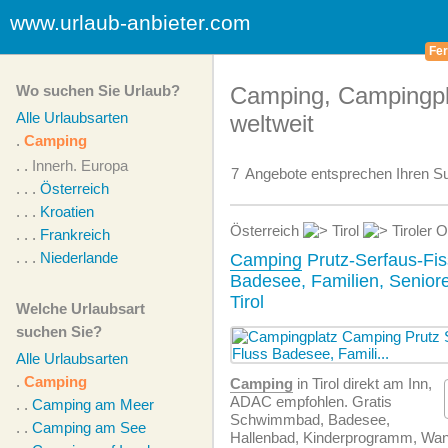
www.urlaub-anbieter.com
Fer
Wo suchen Sie Urlaub?
Camping, Campingpl
Alle Urlaubsarten
weltweit
.
Camping
. .
Innerh. Europa
7
Angebote
entsprechen Ihren Su
. . .
Österreich
. . .
Kroatien
Österreich
Tirol
Tiroler 
. . .
Frankreich
. . .
Niederlande
Camping
Prutz-Serfaus-Fis
Badesee, Familien, Senior
Tirol
Welche Urlaubsart
suchen Sie?
Alle Urlaubsarten
.
Camping
Camping
in Tirol direkt am Inn,
ADAC empfohlen. Gratis
. .
Camping am Meer
Schwimmbad, Badesee,
. .
Camping am See
Hallenbad, Kinderprogramm, Wa