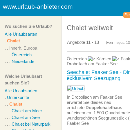
www.urlaub-anbieter.com
Fer
Wo suchen Sie Urlaub?
Chalet weltweit
Alle Urlaubsarten
.
Chalet
Angebote 11 - 13
(von
insges.
13
. .
Innerh. Europa
. . .
Österreich
Österreich
Kärnten
Faak
. . .
Niederlande
Drobollach am Faaker See
Seechalet
Faaker See - Dir
Welche Urlaubsart
exklusivem Seezugang
suchen Sie?
Alle Urlaubsarten
In Drobollach am Faaker See
.
Unterkünfte
erwartet Sie dieses neu
. .
Chalet
errichtete
Doppelchalethaus
. . .
Chalet am Meer
auf einem ca. 1.500 Quadratmete
. . .
Chalet am See
wunderschönen Seegrundstück (R
Faaker See
. . .
Chalet bei Naturpark