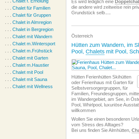
. . .
Chalet f. Erholung
Es wird lediglich eine
Doppelchal
die andere wird zeitweise rein pri
. . .
Chalet für Familien
Grundstück selb
...
. . .
Chalet für Gruppen
. . .
Chalet in Almregion
. . .
Chalet in Bergregion
Österreich
. . .
Chalet mit Wandern
. . .
Chalet m.Wintersport
Hütten zum Wandern, im Sk
. . .
Chalet m.Frühstück
Pool,
Chalets
mit Pool, Sc
. . .
Chalet mit Garten
. . .
Chalet m.Haustier
. . .
Chalet mit Pool
Hütten Ferienhütten Skihütten
. . .
Chalet mit Sauna
oder Ferienhaus mit Garten für
. . .
Chalet mit Wellness
Selbstversorgergruppen, für
Familien, Freundesgruppen, mitten
im Wandergebiet, am See, in Öste
Pool, Whirlpool, luxuriöse Aussta
willkommen
Wollen Sie einen besonderen Ur
vom Stress des Alltages?
Bei uns finden Sie Almhütten,
Cha