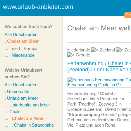
www.urlaub-anbieter.com
Fer
Wo suchen Sie Urlaub?
Chalet am Meer welt
Alle Urlaubsarten
.
Chalet am Meer
. .
Innerh. Europa
Niederlande
Zeeland
Zee
Groede
. . .
Niederlande
Ferienwohnung /
Chalet
in
(Zeeland) in der Nähe von
Welche Urlaubsart
suchen Sie?
Alle Urlaubsarten
.
Unterkünfte
Ferien­wohnung /
Chalet
/
.
Urlaub am Meer
Ferienhaus bis 5 Personen im
Park "Paarlhof", Zeeweg 3 in
. .
Unterkünfte am Meer
Groede in Zeeland. Direkt hinte
. .
Chalet
"
Strandcamping
Groede" gelege
. . .
Chalet am Meer
Gehminuten entfernt vom Dünen
. . . .
Chalet in Strandnähe
Viel Platz und auch Ruhe.