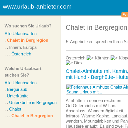
www.urlaub-anbieter.com
Fer
Wo suchen Sie Urlaub?
Chalet in Bergregion
Alle Urlaubsarten
.
Chalet in Bergregion
5
Angebote
entsprechen Ihren Su
. .
Innerh. Europa
. . .
Österreich
Österreich
Kärnten
Klop
Diex
Welche Urlaubsart
Chalet
-Almhütte mit Kamin
suchen Sie?
mit Hund -
Berghütte
- Hütt
Alle Urlaubsarten
.
Bergurlaub
.
Unterkünfte
Almhütte im sonnen reichsten
. .
Unterkünfte in Bergregion
Ort Österreichs mit W-Lan.
. .
Chalet
Anschluss. Wandermöglichkeit,
. . .
Chalet in Bergregion
Infrarot- Wärme Kabine, Langlau
wandern, Mountainbiken und Pan
Haustiere erlaubt. Es sind zwei 