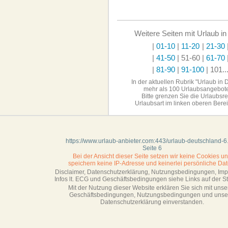
Weitere Seiten mit Urlaub i
|
01-10
|
11-20
|
21-30
|
41-50
| 51-60
|
61-70
|
81-90
|
91-100
|
101..
In der aktuellen Rubrik "Urlaub in 
mehr als 100 Urlaubsangebot
Bitte grenzen Sie die Urlaubsr
Urlaubsart im linken
oberen Berei
https://www.urlaub-anbieter.com:443/urlaub-deutschland-6
Seite 6
Bei der Ansicht dieser Seite setzen wir keine Cookies u
speichern keine IP-Adresse
und keinerlei persönliche Dat
Disclaimer, Datenschutzerklärung, Nutzungsbedingungen, Im
Infos lt. ECG und Geschäftsbedingungen siehe Links auf der Sta
Mit der Nutzung dieser Website erklären Sie sich mit unse
Geschäftsbedin­gungen, Nutzungsbedingungen und unse
Datenschutzerklärung einverstanden.