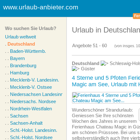
www.urlaub-anbieter.com
Fer
Wo suchen Sie Urlaub?
Urlaub in Deutschla
Urlaub weltweit
.
Deutschland
Angebote 51 - 60
(von
insges.
10
. .
Baden-Württemb.
. .
Bayern
Deutschland
Schleswig-Hols
. .
Brandenburg
Güster
. .
Hamburg
4 Sterne und 5 Pfoten Fer
. .
Mecklenb-V. Landesinn.
Magic am See, Urlaub mit
. .
Mecklenb-V. Ostsee
. .
Niedersachsen Landesinn.
. .
Niedersachs. Nordsee
. .
Nordrhein-Westfalen
Wunderschöner Strandurlaub:
Geniessen Sie Ihre schönsten
. .
Sachsen
Wochen des Jahres in unserem
. .
Sachsen-Anhalt
Ferienhaus Chateau Magic in Güst
. .
Schl.-Holst. Landesinn.
am schönen Prüsssee. Bei uns s
. .
Schl.-Holst. Nordsee
selbstverständlich auch Ihre vierb