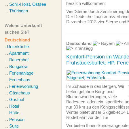
herzlich willkommen.
. .
Schl.-Holst. Ostsee
. .
Thüringen
Vier Sterne durch Zertifizierung 
Der Deutsche Tourismusverband e
Dezember 2013 vier Sterne und 5
Welche Unterkunft
suchen Sie?
Deutschland
Deutschland
Bayern
Al
.
Unterkünfte
Kranzegg
. .
Apartment
Komfort-Pension im Wander
. .
Bauernhof
Frühstücksbuffet, HP, Fer
. .
Bungalow
. .
Ferienanlage
. .
Ferienhaus
. .
Ferienwohnung
Ihr Zuhause in den Bergen. Wir
bieten geführte Berg- und
. .
Gästehaus
Blumenwanderungen, viele
. .
Gasthof
Badeseen laden ein, sportliche un
. .
Hotel
nur 30 km zu den Königsschlösse
Winter bietet unser Skigebiet 14 L
. .
Hütte
Rodelbahn vor der Tür
. .
Pension
Wir bieten Ihnen Sonderangebote
. .
Suite