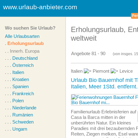
www.urlaub-anbieter.com
Fer
Wo suchen Sie Urlaub?
Erholungsurlaub, E
Alle Urlaubsarten
weltweit
.
Erholungsurlaub
. .
Innerh. Europa
Angebote 81 - 90
(von
insges.
15
. . .
Deutschland
. . .
Österreich
Italien
Piemont
Levice
. . .
Italien
. . .
Kroatien
Urlaub Bio Bauernhof mit T
Italien, Meer 1Std. entfernt.
. . .
Spanien
. . .
Frankreich
. . .
Polen
. . .
Niederlande
Familienurlaub Erlebnisferien auf
. . .
Rumänien
Casa la Barca mitten in der
. . .
Schweden
unberührten Natur. Ein kleines
Paradies mit drei bezaubernden 
. . .
Ungarn
Reiten, Ziegen melken, Esel wande