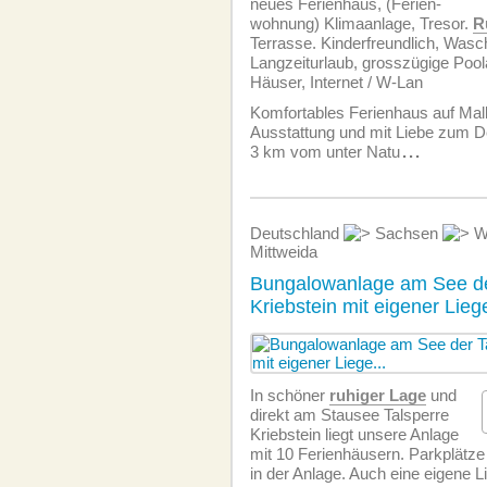
neues Ferienhaus, (Ferien­
wohnung) Klimaanlage, Tresor.
R
Terrasse. Kinderfreundlich, Was
Langzeiturlaub, grosszügige Poola
Häuser, Internet / W-Lan
Komfortables Ferienhaus auf Mall
Ausstattung und mit Liebe zum Det
3 km vom unter Natu
...
Deutschland
Sachsen
W
Mittweida
Bungalowanlage am See de
Kriebstein mit eigener Lie
In schöner
ruhiger Lage
und
direkt am Stausee Talsperre
Kriebstein liegt unsere Anlage
mit 10 Ferienhäusern. Parkplätze 
in der Anlage. Auch eine eigene 