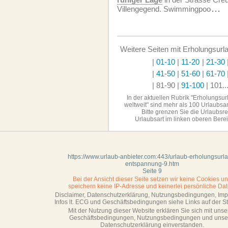
Villengegend. Swimmingpoo
...
Weitere Seiten mit Erholungsurl
|
01-10
|
11-20
|
21-30
|
41-50
|
51-60
|
61-70
| 81-90
|
91-100
|
101..
In der aktuellen Rubrik "Erholungsu
weltweit" sind
mehr als 100 Urlaubsa
Bitte grenzen Sie die Urlaubsr
Urlaubsart im linken
oberen Berei
https://www.urlaub-anbieter.com:443/urlaub-erholungsurl
entspannung-9.htm
Seite 9
Bei der Ansicht dieser Seite setzen wir keine Cookies u
speichern keine IP-Adresse
und keinerlei persönliche Dat
Disclaimer, Datenschutzerklärung, Nutzungsbedingungen, Im
Infos lt. ECG und Geschäftsbedingungen siehe Links auf der Sta
Mit der Nutzung dieser Website erklären Sie sich mit unse
Geschäftsbedin­gungen, Nutzungsbedingungen und unse
Datenschutzerklärung einverstanden.