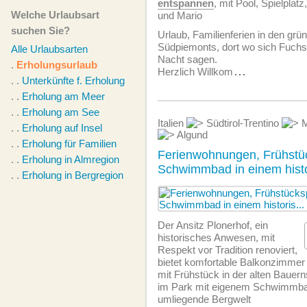
entspannen
, mit Pool, Spielplat
Welche Urlaubsart
und Mario
suchen Sie?
Urlaub, Familienferien in den gr
Südpiemonts, dort wo sich Fuch
Alle Urlaubsarten
Nacht sagen.
.
Erholungsurlaub
Herzlich Willkom
...
. .
Unterkünfte f. Erholung
. .
Erholung am Meer
. .
Erholung am See
Italien
Südtirol-Trentino
M
. .
Erholung auf Insel
Algund
. .
Erholung für Familien
Ferienwohnungen, Frühstü
. .
Erholung in Almregion
Schwimmbad in einem histo
. .
Erholung in Bergregion
Der Ansitz Plonerhof, ein
historisches Anwesen, mit
Respekt vor Tradition renoviert,
bietet komfortable Balkonzimmer
mit Frühstück in der alten Baue
im Park mit eigenem Schwimmbad,
umliegende Bergwelt