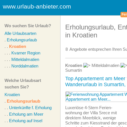
www.urlaub-anbieter.com
Fer
Wo suchen Sie Urlaub?
Erholungsurlaub, E
Alle Urlaubsarten
in Kroatien
.
Erholungsurlaub
. .
Kroatien
8
Angebote
entsprechen Ihren Su
. . .
Kvarner Region
. . .
Mitteldalmatien
Kroatien
Mitteldalmatien
. . .
Norddalmatien
Sumartin
Top Appartement am Meer 
Welche Urlaubsart
Wanderurlaub in Sumartin, 
suchen Sie?
Kroatien
.
Erholungsurlaub
. .
Unterkünfte f. Erholung
Luxeriöse 4-Stern Ferien­
wohnung der Villa Srece mit
. .
Erholung am Meer
direktem Meerblick, wenige
. .
Erholung auf Insel
Schritte zum Kiesstrand der ges