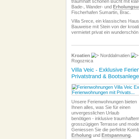
traumhaft schönen Bucht mit kl
Bade-, Wander- und
Erholungsu
Fischerhafen Sumartin, Brac.
Villa Srece, ein klassisches Haus
Bauweise mit Stein von der kroat
vermietet privat ein wunderschö
Kroatien
Norddalmatien
Rogoznica
Villa Veic - Exklusive Fer
Privatstrand & Bootsanlege
Unsere Ferien­wohnungen bieten
Ihnen alles, was Sie für einen
unvergesslichen Urlaub
benötigen - inklusive traumhaftem
grosszügigen Terrasse und moder
Geniessen Sie die perfekte Komb
Erholung
und
Entspannung
.