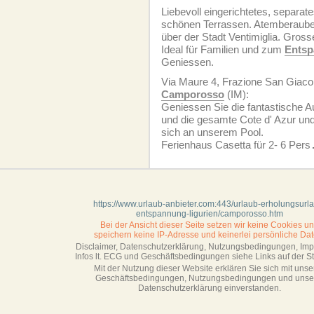
Liebevoll eingerichtetes, separat
schönen Terrassen. Atemberaube
über der Stadt Ventimiglia. Gross
Ideal für Familien und zum
Entsp
Geniessen.
Via Maure 4, Frazione San Giac
Camporosso
(IM):
Geniessen Sie die fantastische 
und die gesamte Cote d' Azur un
sich an unserem Pool.
Ferienhaus Casetta für 2- 6 Pers
https://www.urlaub-anbieter.com:443/urlaub-erholungsurl
entspannung-ligurien/camporosso.htm
Bei der Ansicht dieser Seite setzen wir keine Cookies u
speichern keine IP-Adresse
und keinerlei persönliche Dat
Disclaimer, Datenschutzerklärung, Nutzungsbedingungen, Im
Infos lt. ECG und Geschäftsbedingungen siehe Links auf der Sta
Mit der Nutzung dieser Website erklären Sie sich mit unse
Geschäftsbedin­gungen, Nutzungsbedingungen und unse
Datenschutzerklärung einverstanden.