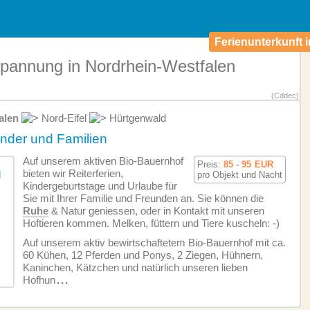
Ferienunterkunft i
spannung in Nordrhein-Westfalen
(Cddec)
alen
Nord-Eifel
Hürtgenwald
inder und Familien
Auf unserem aktiven Bio-Bauernhof
Preis:
85 - 95
EUR
bieten wir Reiterferien,
pro Objekt und Nacht
Kindergeburtstage und Urlaube für
Sie mit Ihrer Familie und Freunden an. Sie können die
Ruhe
& Natur geniessen, oder in Kontakt mit unseren
Hoftieren kommen. Melken, füttern und Tiere kuscheln: -)
Auf unserem aktiv bewirtschaftetem Bio-Bauernhof mit ca.
60 Kühen, 12 Pferden und Ponys, 2 Ziegen, Hühnern,
Kaninchen, Kätzchen und natürlich unseren lieben
Hofhun
...