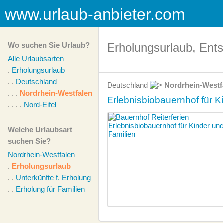
www.urlaub-anbieter.com
Wo suchen Sie Urlaub?
Erholungsurlaub, Ent
Alle Urlaubsarten
.
Erholungsurlaub
. .
Deutschland
Deutschland
Nordrhein-Westf
. . .
Nordrhein-Westfalen
Erlebnisbiobauernhof für K
. . . .
Nord-Eifel
Welche Urlaubsart
suchen Sie?
Nordrhein-Westfalen
.
Erholungsurlaub
. .
Unterkünfte f. Erholung
. .
Erholung für Familien