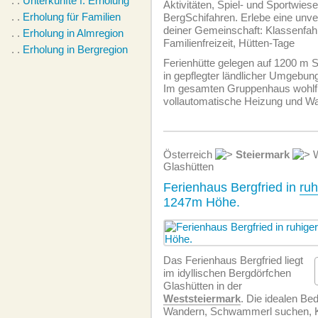
. .
Unterkünfte f. Erholung
Aktivitäten, Spiel- und Sportwies
. .
Erholung für Familien
BergSchifahren. Erlebe eine unver
deiner Gemeinschaft: Klassenfahr
. .
Erholung in Almregion
Familienfreizeit, Hütten-Tage
. .
Erholung in Bergregion
Ferienhütte gelegen auf 1200 m 
in gepflegter ländlicher Umgebun
Im gesamten Gruppenhaus wohlf
vollautomatische Heizung und W
Österreich
Steiermark
W
Glashütten
Ferienhaus Bergfried in
ruh
1247m Höhe.
Das Ferienhaus Bergfried liegt
im idyllischen Bergdörfchen
Glashütten in der
Weststeiermark
. Die idealen B
Wandern, Schwammerl suchen, K