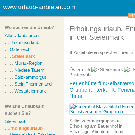
www.urlaub-anbieter.com
Fer
Wo suchen Sie Urlaub?
Erholungsurlaub, E
Alle Urlaubsarten
in der Steiermark
.
Erholungsurlaub
. .
Österreich
8
Angebote
entsprechen Ihren Su
. . .
Steiermark
. . . .
Murau-Region
Österreich
Steiermark
N
. . . .
Niedere Tauern
Pusterwald
. . . .
Salzkammergut
Ferienhütte für Selbstverso
. . . .
Steir. Thermenland
Gruppenunterkunft, Feriena
. . . .
Weststeiermark
Haus
Welche Urlaubsart
suchen Sie?
Selbstversorgergruppe auf
Steiermark
Erholung
am Bauernhof in
.
Erholungsurlaub
Einzellage. Abenteuer, Team-