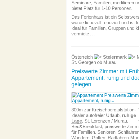
Seminare, Familien, meditieren 
bietet Platz für 1-10 Personen.
Das Ferienhaus ist ein Selbstver
wurde liebevoll renoviert und ist
ideal für Familien, Gruppen und 
vermiete
...
Österreich
Steiermark
M
St. Georgen ob Murau
Preiswerte Zimmer mit Frü
Appartement,
ruhig
und doc
gelegen
300m zur Kreischbergtalstation-
idealer autofreier Urlaub,
ruhige
Lage
, St. Lorenzen / Murau,
Bed&Breakfast, preiswerte Zimm
für Familien, Senioren, Schifahre
Wandern, Golfen, Radfahren-Murr