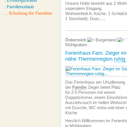
.
Erholungsurlaub
Unsere Hütte besteht aus 2 Wohn
.
Familienurlaub
seperatem Eingang.
. .
Erholung für Familien
Wohneinheit A: Küche, 1 Schlafzi
1 Stockbett). Dusc
...
Österreich
Burgenland
Mühlgraben
Ferienhaus Fam. Zieger i
nähe Thermenregion
ruhig
Das Ferienhaus am Uhudlerweg
der
Familie
Zieger bietet Platz
für 2-5 Personen mit einem
Doppelzimmer, einem Einzelzimm
Ausziehcouch im hellen Wohnzi
mit Dusche, WC extra und einer v
Küche
Herzlich Willkommen im Ferien
in Mühlgraben