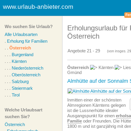
www.urlaub-anbieter.com
Fer
Wo suchen Sie Urlaub?
Erholungsurlaub für 
Alle Urlaubsarten
Österreich
.
Erholung für Familien
. .
Österreich
Angebote 21 - 29
(von
insges.
29
. . .
Burgenland
. . .
Kärnten
Österreich
Kärnten
Lies
. . .
Niederösterreich
Gmünd
. . .
Oberösterreich
Almhütte auf der Sonnalm 
. . .
Salzburg
. . .
Steiermark
. . .
Tirol
Inmitten einer der schönsten
Almregionen Kärntens gelegen
Welche Urlaubsart
ist die Lussnerhütte idealer
Ausgangspunkt für einen
erhols
suchen Sie?
Familie
oder Freunden. Die Hütte 
Österreich
1800 m und ist ganzjährig mit dem