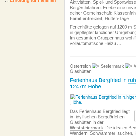
. .
Erholung für Familien
Aktivitäten, Spiel- und Sportwies
BergSchifahren. Erlebe eine unver
deiner Gemeinschaft: Klassenfah
Familienfreizeit
, Hütten-Tage
Ferienhütte gelegen auf 1200 m 
in gepflegter ländlicher Umgebun
Im gesamten Gruppenhaus wohlf
vollautomatische Heizu
...
Österreich
Steiermark
W
Glashütten
Ferienhaus Bergfried in
ruh
1247m Höhe.
Das Ferienhaus Bergfried liegt
im idyllischen Bergdörfchen
Glashütten in der
Weststeiermark
. Die idealen B
Wandern, Schwammerl suchen, K