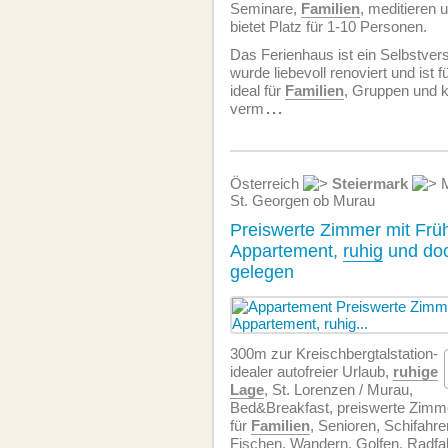
Seminare,
Familien
, meditieren 
bietet Platz für 1-10 Personen.
Das Ferienhaus ist ein Selbstver
wurde liebevoll renoviert und ist
ideal für
Familien
, Gruppen und 
verm
...
Österreich
Steiermark
M
St. Georgen ob Murau
Preiswerte Zimmer mit Frü
Appartement,
ruhig
und doc
gelegen
300m zur Kreischbergtalstation-
idealer autofreier Urlaub,
ruhige
Lage
, St. Lorenzen / Murau,
Bed&Breakfast, preiswerte Zimm
für
Familien
, Senioren, Schifahre
Fischen, Wandern, Golfen, Radf