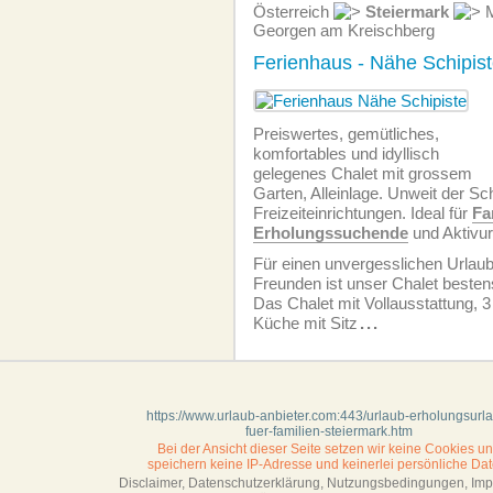
Österreich
Steiermark
M
Georgen am Kreischberg
Ferienhaus - Nähe Schipis
Preiswertes, gemütliches,
komfortables und idyllisch
gelegenes Chalet mit grossem
Garten, Alleinlage. Unweit der Sch
Freizeiteinrichtungen. Ideal für
Fa
Erholungssuchende
und Aktivur
Für einen unvergesslichen Urlau
Freunden ist unser Chalet besten
Das Chalet mit Vollausstattung, 
Küche mit Sitz
...
https://www.urlaub-anbieter.com:443/urlaub-erholungsurl
fuer-familien-steiermark.htm
Bei der Ansicht dieser Seite setzen wir keine Cookies u
speichern keine IP-Adresse
und keinerlei persönliche Dat
Disclaimer, Datenschutzerklärung, Nutzungsbedingungen, Im