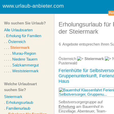
www.urlaub-anbieter.com
Fer
Wo suchen Sie Urlaub?
Erholungsurlaub für 
Alle Urlaubsarten
der Steiermark
.
Erholung für Familien
. .
Österreich
6
Angebote
entsprechen Ihren Su
. . .
Steiermark
. . . .
Murau-Region
Österreich
Steiermark
N
. . . .
Niedere Tauern
Pusterwald
. . . .
Salzkammergut
Ferienhütte für Selbstverso
. . . .
Weststeiermark
Gruppenunterkunft, Feriena
Haus
Welche Urlaubsart
suchen Sie?
Steiermark
Selbstversorgergruppe auf
.
Erholungsurlaub
Erholung
am Bauernhof in
.
Familienurlaub
Einzellage. Abenteuer, Team-