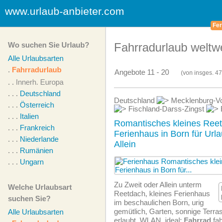
www.urlaub-anbieter.com
Fer
Wo suchen Sie Urlaub?
Fahrradurlaub weltwe
Alle Urlaubsarten
.
Fahrradurlaub
Angebote 11 - 20
(von
insges.
47
. .
Innerh. Europa
. . .
Deutschland
Deutschland
Mecklenburg-V
. . .
Österreich
Fischland-Darss-Zingst
. . .
Italien
Romantisches kleines Ree
. . .
Frankreich
Ferienhaus in Born für Url
. . .
Niederlande
Allein
. . .
Rumänien
. . .
Ungarn
Zu Zweit oder Allein unterm
Welche Urlaubsart
Reetdach, kleines Ferienhaus
suchen Sie?
im beschaulichen Born, urig
gemütlich, Garten, sonnige Terras
Alle Urlaubsarten
erlaubt, WLAN, ideal:
Fahrrad
fah