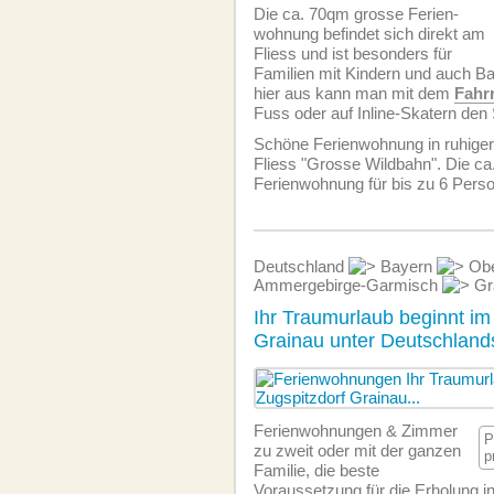
Die ca. 70qm grosse Ferien­
wohnung befindet sich direkt am
Fliess und ist besonders für
Familien mit Kindern und auch B
hier aus kann man mit dem
Fahr
Fuss oder auf Inline-Skatern den
Schöne Ferien­wohnung in ruhiger
Fliess "Grosse Wildbahn". Die c
Ferien­wohnung für bis zu 6 Pers
Deutschland
Bayern
Obe
Ammergebirge-Garmisch
Gr
Ihr Traumurlaub beginnt im
Grainau unter Deutschlan
Ferien­wohnungen & Zimmer
P
zu zweit oder mit der ganzen
p
Familie, die beste
Voraussetzung für die Erholung in