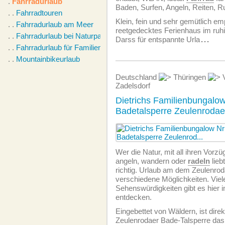
.
Fahrradurlaub
Baden, Surfen, Angeln, Reiten, R
. .
Fahrradtouren
Klein, fein und sehr gemütlich em
. .
Fahrradurlaub am Meer
reetgedecktes Ferienhaus im ruh
. .
Fahrradurlaub bei Naturpark
Darss für entspannte Urla
...
. .
Fahrradurlaub für Familien
. .
Mountainbikeurlaub
Deutschland
Thüringen
V
Zadelsdorf
Dietrichs Familienbungalow
Badetalsperre Zeulenrodae
Wer die Natur, mit all ihren Vorz
angeln, wandern oder
radeln
lieb
richtig. Urlaub am dem Zeulenrod
verschiedene Möglichkeiten. Viel
Sehenswürdigkeiten gibt es hier
entdecken.
Eingebettet von Wäldern, ist direk
Zeulenrodaer Bade-Talsperre das