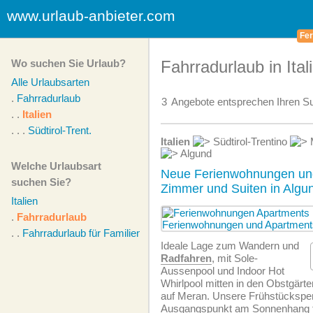
www.urlaub-anbieter.com
Fer
Wo suchen Sie Urlaub?
Fahrradurlaub in Ital
Alle Urlaubsarten
.
Fahrradurlaub
3
Angebote
entsprechen Ihren Su
. .
Italien
. . .
Südtirol-Trent.
Italien
Südtirol-Trentino
Algund
Welche Urlaubsart
Neue Ferienwohnungen un
suchen Sie?
Zimmer und Suiten in Algu
Italien
.
Fahrradurlaub
. .
Fahrradurlaub für Familien
Ideale Lage zum Wandern und
Radfahren
, mit Sole-
Aussenpool und Indoor Hot
Whirlpool mitten in den Obstgärten
auf Meran. Unsere Frühstückspens
Ausgangspunkt am Sonnenhang für