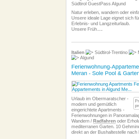
Südtirol GuestPass Algund
Natur erleben, wandern oder einf
Unsere ideale Lage eignet sich für
Erlebnis- und Langzeiturlaub.
Unsere Früh
...
Italien
Südtirol-Trentino
Algund
Ferienwohnung-Appartement
Meran - Sole Pool & Garten
Urlaub im Obermaratscher -
P
modern und gemütlich
pr
eingerichtete Apartments -
Ferien­wohnungen in Panoramalag
Wandern /
Radfahren
oder Erhol
mediterranen Garten. 10 Gehminu
direkt an der Bushaltestelle nac