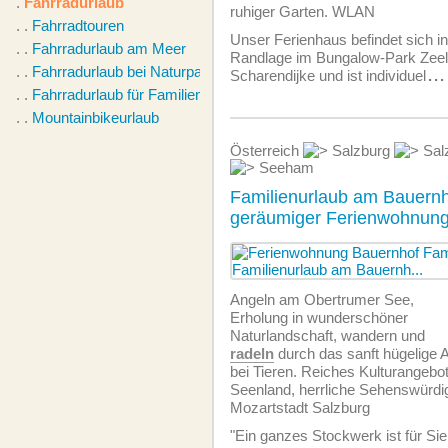
.
Fahrradurlaub
ruhiger Garten. WLAN
. .
Fahrradtouren
Unser Ferienhaus befindet sich in
. .
Fahrradurlaub am Meer
Randlage im Bungalow-Park Zeela
. .
Fahrradurlaub bei Naturpark
Scharendijke und ist individuel
...
. .
Fahrradurlaub für Familien
. .
Mountainbikeurlaub
Österreich
Salzburg
Sal
Seeham
Familienurlaub am Bauernh
geräumiger Ferienwohnung
Angeln am Obertrumer See,
Erholung in wunderschöner
Naturlandschaft, wandern und
radeln
durch das sanft hügelige 
bei Tieren. Reiches Kulturangebo
Seenland, herrliche Sehenswürdig
Mozartstadt Salzburg
"Ein ganzes Stockwerk ist für Sie 