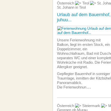
Österreich
Tirol
St. Joh
St. Johann in Tirol
Urlaub auf dem Bauernhof,
juhuu...
Unsere Ferien­wohnung mit
Balkon, liegt im ersten Stock, ein
Doppelzimmer, ein
Wohnschlafraum, Bad mit Dusch
separates WC und einer komplett 
Wohnküche mit R
adio. Die Ferien
Allergiker geeignet.
Gepflegter Bauernhof in sonniger
Traumlage, inmitten der Kitzbühel
Panoramablick.
Die Ferienwohnun
...
Österreich
Steiermark
M
Georgen ob Murau