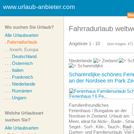
www.urlaub-anbieter.com
Fer
Wo suchen Sie Urlaub?
Fahrradurlaub weltwe
Alle Urlaubsarten
.
Fahrradurlaub
Angebote 1 - 10
(von
insges.
47)
. .
Innerh. Europa
. . .
Deutschland
Niederlande
Zeeland
Sch
. . .
Österreich
Scharendijke
. . .
Italien
Scharendijke-schönes Feri
. . .
Frankreich
an der Nordsee im Park Ze
. . .
Niederlande
. . .
Rumänien
. . .
Ungarn
Familien­freundliches
Ferienhaus / Bungalow an der
Welche Urlaubsart
Nordsee in Zeeland. Urlaub am
suchen Sie?
Meer, ideal für Aktiv-, Bade-, Stra
Segel-, Surf-, Kite-, Tauch-,
Rad
-
Alle Urlaubsarten
Garten- und Familienurlaub. Viel 