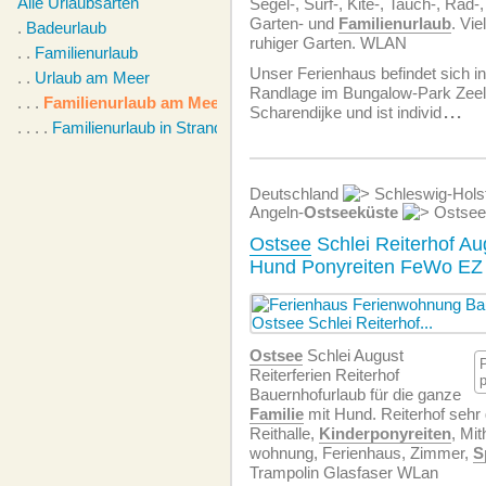
Alle Urlaubsarten
Segel-, Surf-, Kite-, Tauch-, Rad-
Garten- und
Familienurlaub
. Vie
.
Badeurlaub
ruhiger Garten. WLAN
. .
Familienurlaub
Unser Ferienhaus befindet sich in
. .
Urlaub am Meer
Randlage im Bungalow-Park Zeela
. . .
Familienurlaub am Meer
Scharendijke und ist individ
...
. . . .
Familienurlaub in Strandnähe
Deutschland
Schleswig-Hols
Angeln-
Ostseeküste
Ostsee 
Ostsee
Schlei Reiterhof Au
Hund Ponyreiten FeWo EZ
Ostsee
Schlei August
Reiterferien Reiterhof
Bauernhofurlaub für die ganze
Familie
mit Hund. Reiterhof sehr g
Reithalle,
Kinderponyreiten
, Mit
wohnung, Ferienhaus, Zimmer,
S
Trampolin Glasfaser WLan