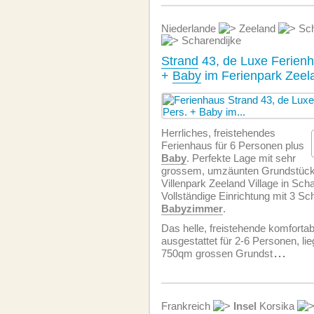
Niederlande
Zeeland
Sch
Scharendijke
Strand
43, de Luxe Ferienh
+
Baby
im Ferienpark Zeela
Herrliches, freistehendes
Ferienhaus für 6 Personen plus
Baby
. Perfekte Lage mit sehr
grossem, umzäunten Grundstück 
Villenpark Zeeland Village in Scha
Vollständige Einrichtung mit 3 S
Babyzimmer
.
Das helle, freistehende komforta
ausgestattet für 2-6 Personen, lie
750qm grossen Grundst
...
Frankreich
Insel
Korsika