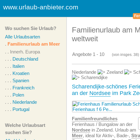
www.urlaub-anbieter.com
Fer
Wo suchen Sie Urlaub?
Familienurlaub am 
Alle Urlaubsarten
weltweit
.
Familienurlaub am Meer
. .
Innerh. Europa
Angebote 1 - 10
(von
insges.
38)
. . .
Deutschland
. . .
Italien
Niederlande
Zeeland
Sch
. . .
Kroatien
Scharendijke
. . .
Spanien
Scharendijke-schönes Feri
. . .
Frankreich
an der
Nordsee
im Park Zee
. . .
Polen
. . .
Niederlande
. . .
Portugal
Familien­freundliches
Ferienhaus / Bungalow an der
Welche Urlaubsart
Nordsee
in Zeeland. Urlaub am
suchen Sie?
Meer
, ideal für Aktiv-, Bade-,
Str