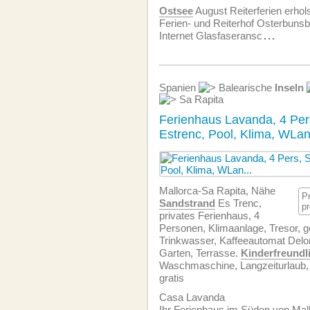
Ostsee
August Reiterferien erho
Ferien- und Reiterhof Osterbunsbü
Internet Glasfaseransc
...
Spanien
Balearische
Inseln
Sa Rapita
Ferienhaus Lavanda, 4 Pe
Estrenc, Pool, Klima, WLa
Mallorca-Sa Rapita, Nähe
P
Sandstrand
Es Trenc,
p
privates Ferienhaus, 4
Personen, Klimaanlage, Tresor, ge
Trinkwasser, Kaffeeautomat Delon
Garten, Terrasse.
Kinderfreundl
Waschmaschine, Langzeiturlaub,
gratis
Casa Lavanda
Ihr Ferienhaus im Süden von Mal