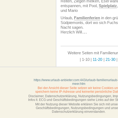
Reiten, Ziegen melken, Esel wande
entspannen, mit Pool,
Spielplatz
und Mario
Urlaub,
Familienferien
in den gr
Südpiemonts, dort wo sich Fuch
Nacht sagen.
Herzlich Will
...
Weitere Seiten mit Familienu
| 1-10
|
11-20
|
21-30
https://www.urlaub-anbieter.com:443/urlaub-familienurlaub
meer.htm
Bei der Ansicht dieser Seite setzen wir keine Cookies u
speichern keine IP-Adresse
und keinerlei persönliche Dat
Disclaimer, Datenschutzerklärung, Nutzungsbedingungen, Im
Infos lt. ECG und Geschäftsbedingungen siehe Links auf der Sta
Mit der Nutzung dieser Website erklären Sie sich mit unse
Geschäftsbedin­gungen, Nutzungsbedingungen und unse
Datenschutzerklärung einverstanden.