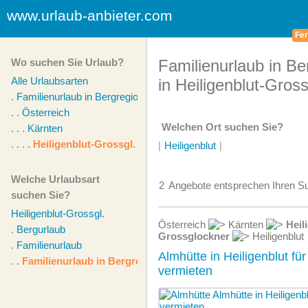
www.urlaub-anbieter.com
Fer
Wo suchen Sie Urlaub?
Familienurlaub in Be
Alle Urlaubsarten
in Heiligenblut-Gros
.
Familienurlaub in Bergregion
. .
Österreich
Welchen Ort suchen Sie?
. . .
Kärnten
. . . .
Heiligenblut-Grossgl.
|
Heiligenblut
|
Welche Urlaubsart
2
Angebote
entsprechen Ihren Su
suchen Sie?
Heiligenblut-Grossgl.
Österreich
Kärnten
Heil
.
Bergurlaub
Grossglockner
Heiligenblut
.
Familienurlaub
Almhütte in Heiligenblut fü
. .
Familienurlaub in Bergregion
vermieten