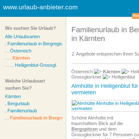
www.urlaub-anbieter.com
Fer
Wo suchen Sie Urlaub?
Familienurlaub in Be
Alle Urlaubsarten
in Kärnten
.
Familienurlaub in Bergregion
. .
Österreich
2
Angebote
entsprechen Ihren Su
. . .
Kärnten
. . . .
Heiligenblut-Grossgl.
Österreich
Kärnten
Heil
Grossglockner
Heiligenblut
Welche Urlaubsart
Almhütte in Heiligenblut fü
suchen Sie?
vermieten
Kärnten
.
Bergurlaub
.
Familienurlaub
. .
Familienurlaub in Bergregion
Schöne Almhütte mit
traumhaftem Blick auf die
Bergspitzen
und dem
Grossglockner für 7 Personen zu