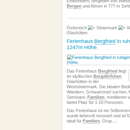
Einwohnern, umgeben von Wiese
Bergen
und Almen in 777 m Seh
Österreich
Steiermark
W
Glashütten
Ferienhaus
Bergfried
in ruh
1247m Höhe.
Das Ferienhaus
Bergfried
liegt
im idyllischen
Bergdörfchen
Glashütten in der
Weststeiermark. Die idealen Be
Wandern, Schwammerl suchen, K
Seminare,
Familien
, meditieren 
bietet Platz für 1-10 Personen.
Das Ferienhaus ist ein Selbstver
wurde liebevoll renoviert und ist
ideal für
Familien
, Grup
...