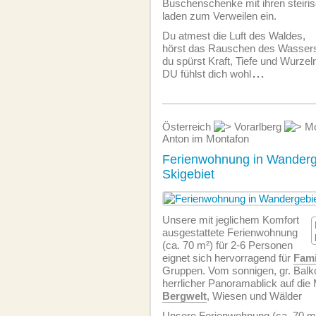
Buschenschenke mit ihren steiris
laden zum Verweilen ein.
Du atmest die Luft des Waldes,
hörst das Rauschen des Wasser
du spürst Kraft, Tiefe und Wurzel
DU fühlst dich wohl
...
Österreich
Vorarlberg
Mo
Anton im Montafon
Ferienwohnung in Wanderg
Skigebiet
Unsere mit jeglichem Komfort
ausgestattete Ferien­wohnung
(ca. 70 m²) für 2-6 Personen
eignet sich hervorragend für
Fami
Gruppen. Vom sonnigen, gr. Balko
herrlicher Panoramablick auf die
Bergwelt
, Wiesen und Wälder
Unsere Ferien­wohnung (ca. 70 m²