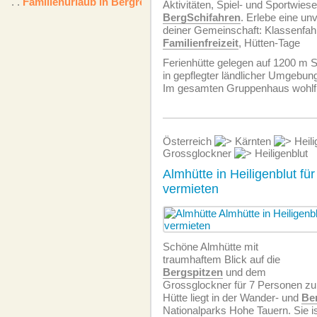
. .
Familienurlaub in Bergregion
Aktivitäten, Spiel- und Sportwies
BergSchifahren
. Erlebe eine unv
deiner Gemeinschaft: Klassenfah
Familienfreizeit
, Hütten-Tage
Ferienhütte gelegen auf 1200 m
in gepflegter ländlicher Umgebun
Im gesamten Gruppenhaus wohlf
Österreich
Kärnten
Heili
Grossglockner
Heiligenblut
Almhütte in Heiligenblut fü
vermieten
Schöne Almhütte mit
traumhaftem Blick auf die
Bergspitzen
und dem
Grossglockner für 7 Personen zu
Hütte liegt in der Wander- und
Be
Nationalparks Hohe Tauern. Sie i