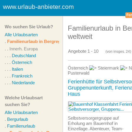
www.urlaub-anbieter.com
Fer
Wo suchen Sie Urlaub?
Familienurlaub in Be
Alle Urlaubsarten
weltweit
.
Familienurlaub in Bergregion
. .
Innerh. Europa
Angebote 1 - 10
(von
insges.
24)
. . .
Deutschland
. . .
Österreich
Österreich
Steiermark
N
. . .
Italien
Pusterwald
. . .
Frankreich
Ferienhütte für Selbstverso
. . .
Niederlande
Gruppenunterkunft, Feriena
Haus
Welche Urlaubsart
suchen Sie?
Alle Urlaubsarten
Selbstversorgergruppe auf
.
Bergurlaub
Erholung am Bauernhof in
.
Familienurlaub
Einzellage. Abenteuer, Team-