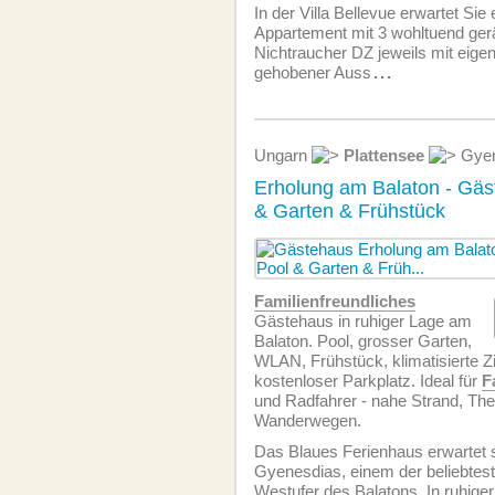
In der Villa Bellevue erwartet Sie
Appartement mit 3 wohltuend ge
Nichtraucher DZ jeweils mit eige
gehobener Auss
...
Ungarn
Plattensee
Gyen
Erholung am Balaton - Gäs
& Garten & Frühstück
Familien­freundliches
Gästehaus in ruhiger Lage am
Balaton. Pool, grosser Garten,
WLAN, Frühstück, klimatisierte 
kostenloser Parkplatz. Ideal für
F
und Radfahrer - nahe Strand, Th
Wanderwegen.
Das Blaues Ferienhaus erwartet 
Gyenesdias, einem der beliebtes
Westufer des Balatons. In ruhiger