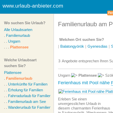
www.urlaub-anbieter.com
Fer
Wo suchen Sie Urlaub?
Familienurlaub am P
Alle Urlaubsarten
.
Familienurlaub
Welchen Ort suchen Sie?
. .
Ungarn
|
Balatongyörök
|
Gyenesdias
|
S
. . .
Plattensee
Welche Urlaubsart
3
Angebote
entsprechen Ihren Su
suchen Sie?
Plattensee
Ungarn
Plattensee
Szöl
.
Familienurlaub
Ferienhaus mit Pool nähe
. .
Unterkünfte für Familien
. .
Erholung für Familien
. .
Fahrradurlaub für Familien
Erleben Sie einen
. .
Familienurlaub am See
unvergesslichen Urlaub in
. .
Wanderurlaub für Familien
diesem charmanten Ferienhaus
in Szolosgyörök, Westungarn. Ide