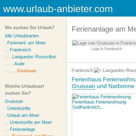
www.urlaub-anbieter.com
Wo suchen Sie Urlaub?
Ferienanlage am Me
Alle Urlaubsarten
.
Ferienanl. am Meer
Lage in Frankreich
. .
Frankreich
. . .
Languedoc-Roussillon
. . . .
Aude
Frankreich
Languedoc-Rous
. . . . .
Gruissan
Ferienhaus Ferienwohnu
Gruissan
und Narbonne
Welche Urlaubsart
suchen Sie?
Gruissan
.
Unterkünfte
.
Urlaub am Meer
. .
Unterkünfte am Meer
. .
Ferienanlage