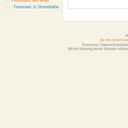
. . .
Ferienanl. am Meer
. . . .
Ferienanl. in Strandnähe
h
Bei der Ansicht d
Disclaimer, Datenschutzerkl
Mit der Nutzung dieser Website erklä