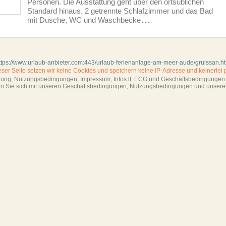
Personen. Die Ausstattung geht über den ortsüblichen
Standard hinaus. 2 getrennte Schlafzimmer und das Bad
mit Dusche, WC und Waschbecke
...
ttps://www.urlaub-anbieter.com:443/urlaub-ferienanlage-am-meer-aude/gruissan.h
ieser Seite setzen wir keine Cookies und
speichern keine IP-Adresse
und keinerlei 
ärung, Nutzungsbedingungen, Impressum,
Infos lt. ECG und Geschäftsbedingungen s
ren Sie sich mit unseren Geschäftsbedin­gungen, Nutzungsbedingungen und unsere