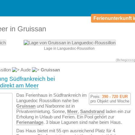
Ferienunterkunft i
er in Gruissan
Lage in Languedoc-Roussillon
(Bchegccccg
sillon
Aude
Gruissan
ng Südfrankreich bei
direkt am
Meer
Das Ferienhaus in Südfrankreich im
Preis:
390 - 720
EUR
Languedoc Roussillion nahe bei
pro Objekt und Woche
Gruissan
und Narbonne ist in
Privatvermietung. Sonne,
Meer
,
Sandstrand
laden ein zur
Erholung in Urlaub und Ferien. Ein Pool gehört zur
Ferienanlage
. 3 blaue Lagunen sind nahe beim Haus.
Das Haus bietet mit 55 qm ausreichend Platz für 4