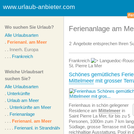
www.urlaub-anbieter.com
Fer
Wo suchen Sie Urlaub?
Ferienanlage am Mee
Alle Urlaubsarten
.
Ferienanl. am Meer
2
Angebote
entsprechen Ihren Su
. .
Innerh. Europa
. . .
Frankreich
Frankreich
Languedoc-Rouss
St. Pierre La Mer
Welche Urlaubsart
Schönes gemütliches Feri
suchen Sie?
Mittelmeer
mit grosser Ter
Alle Urlaubsarten
.
Unterkünfte
.
Urlaub am Meer
Ferienhaus in schön gelegener
. .
Unterkünfte am Meer
Residence am
Mittelmeer
in
. .
Ferienanlage
Saint Pierre La Mer, für bis zu 5
. . .
Ferienanl. am Meer
Personen, 1000m zum 7 km lan
Südlage, grosse Terrasse mit Ga
. . . .
Ferienanl. in Strandnähe
reichhaltige Ausstattung, Pool in 