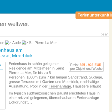
Ferienunterkunft i
en weltweit
(Hhbf)
lon
Aude
St. Pierre La Mer
ienhaus am
rasse, Meerblick
Ferienhaus in schön gelegener
Preis:
395 - 922
EUR
Residence am Mittelmeer in Saint
pro Objekt und Woche
Pierre La Mer, für bis zu 5
Personen, 1000m zum 7 km langen Sandstrand, Südlage,
grosse Terrasse mit
Garten
und Meerblick, reichhaltige
Ausstattung, Pool in der
Ferienanlage
, Haustiere erlaubt
Im typisch südfranzösischen Baustil errichtetes Haus in
einer reizvoll gelegenen, überschaubaren
Ferienanlage
Eckgrundst
...