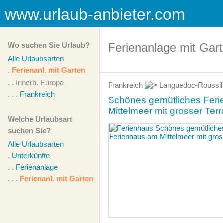
www.urlaub-anbieter.com
Wo suchen Sie Urlaub?
Ferienanlage mit Gart
Alle Urlaubsarten
.
Ferienanl. mit Garten
. .
Innerh. Europa
Frankreich
Languedoc-Roussil
. . .
Frankreich
Schönes gemütliches Fer
Mittelmeer mit grosser Ter
Welche Urlaubsart
suchen Sie?
Alle Urlaubsarten
.
Unterkünfte
. .
Ferienanlage
. . .
Ferienanl. mit Garten