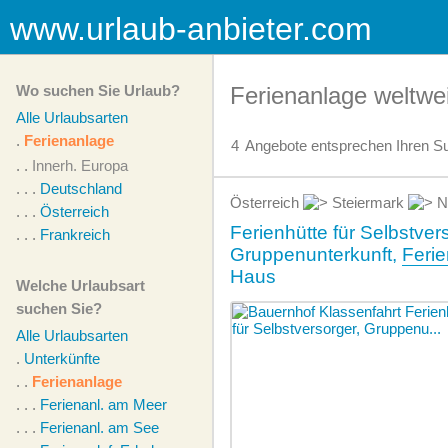
www.urlaub-anbieter.com
Wo suchen Sie Urlaub?
Ferienanlage weltwei
Alle Urlaubsarten
.
Ferienanlage
4
Angebote
entsprechen Ihren Su
. .
Innerh. Europa
. . .
Deutschland
Österreich
Steiermark
N
. . .
Österreich
Ferienhütte für Selbstver
. . .
Frankreich
Gruppenunterkunft,
Feri
Haus
Welche Urlaubsart
suchen Sie?
Alle Urlaubsarten
.
Unterkünfte
. .
Ferienanlage
. . .
Ferienanl. am Meer
. . .
Ferienanl. am See