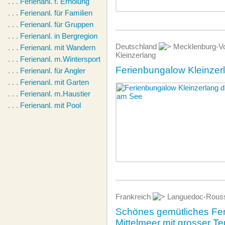
. . .
Ferienanl. f. Erholung
. . .
Ferienanl. für Familien
. . .
Ferienanl. für Gruppen
. . .
Ferienanl. in Bergregion
Deutschland
Mecklenburg-Vo
. . .
Ferienanl. mit Wandern
Kleinzerlang
. . .
Ferienanl. m.Wintersport
Ferienbungalow Kleinzer
. . .
Ferienanl. für Angler
. . .
Ferienanl. mit Garten
. . .
Ferienanl. m.Haustier
. . .
Ferienanl. mit Pool
Frankreich
Languedoc-Rouss
Schönes gemütliches Fe
Mittelmeer mit grosser Te