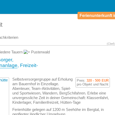
Ferienunterkunft i
t
chkriterien
(Cbef)
iedere Tauern
Pusterwald
sorger,
enanlage
, Freizeit-
Selbstversorgergruppe auf Erholung
Preis:
320 - 500
EUR
am Bauernhof in Einzellage.
pro Objekt und Nacht
Abenteuer, Team-Aktivitäten, Spiel-
und Sportwiesen, Wandern, BergSchifahren. Erlebe eine
unvergessliche Zeit in deiner Gemeinschaft: Klassenfahrt,
Kinderlager, Familienfreizeit, Hütten-Tage
Ferienhütte gelegen auf 1200 m Seehöhe im Bergtal, in
gepflegter ländlicher Umgebung.