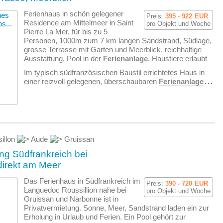
Ferienhaus in schön gelegener
Preis:
395 - 922
EUR
Residence am Mittelmeer in Saint
pro Objekt und Woche
Pierre La Mer, für bis zu 5
Personen, 1000m zum 7 km langen Sandstrand, Südlage,
grosse Terrasse mit Garten und Meerblick, reichhaltige
Ausstattung, Pool in der
Ferienanlage
, Haustiere erlaubt
Im typisch südfranzösischen Baustil errichtetes Haus in
einer reizvoll gelegenen, überschaubaren
Ferienanlage
...
illon
Aude
Gruissan
g Südfrankreich bei
irekt am Meer
Das Ferienhaus in Südfrankreich im
Preis:
390 - 720
EUR
Languedoc Roussillion nahe bei
pro Objekt und Woche
Gruissan und Narbonne ist in
Privatvermietung. Sonne, Meer, Sandstrand laden ein zur
Erholung in Urlaub und Ferien. Ein Pool gehört zur