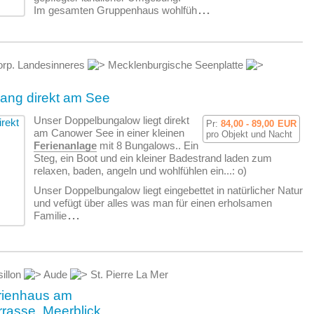
Im gesamten Gruppenhaus wohlfüh
...
rp. Landesinneres
Mecklenburgische Seenplatte
lang direkt am See
Unser Doppelbungalow liegt direkt
Pr:
84,00 - 89,00
EUR
am Canower See in einer kleinen
pro Objekt und Nacht
Ferienanlage
mit 8 Bungalows.. Ein
Steg, ein Boot und ein kleiner Badestrand laden zum
relaxen, baden, angeln und wohlfühlen ein...: o)
Unser Doppelbungalow liegt eingebettet in natürlicher Natur
und vefügt über alles was man für einen erholsamen
Familie
...
illon
Aude
St. Pierre La Mer
rienhaus am
rrasse, Meerblick