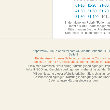
|
01-10
|
11-20
|
21-30
|
41-50
|
51-60
|
61-70
|
81-90
|
91-100
|
101..
In der aktuellen Rubrik "Ferienhau
mehr als 100 Urlaubsangebot
Bitte grenzen Sie die Urlaubsr
Urlaubsart im linken
oberen Berei
https://www.urlaub-anbieter.com:443/urlaub-ferienhaus-8.
Seite 8
Bei der Ansicht dieser Seite setzen wir keine Cookies u
speichern keine IP-Adresse
und keinerlei persönliche Dat
Disclaimer, Datenschutzerklärung, Nutzungsbedingungen, Im
Infos lt. ECG und Geschäftsbedingungen siehe Links auf der Sta
Mit der Nutzung dieser Website erklären Sie sich mit unse
Geschäftsbedin­gungen, Nutzungsbedingungen und unse
Datenschutzerklärung einverstanden.