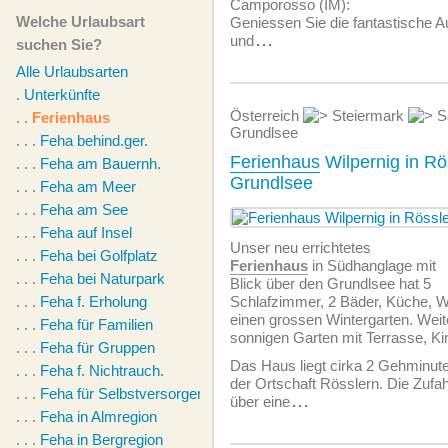
Camporosso (IM):
Welche Urlaubsart
Geniessen Sie die fantastische 
und
...
suchen Sie?
Alle Urlaubsarten
.
Unterkünfte
Österreich
Steiermark
S
. .
Ferienhaus
Grundlsee
. . .
Feha behind.ger.
Ferienhaus
Wilpernig in Rö
. . .
Feha am Bauernh.
Grundlsee
. . .
Feha am Meer
. . .
Feha am See
. . .
Feha auf Insel
Unser neu errichtetes
. . .
Feha bei Golfplatz
Ferienhaus
in Südhanglage mit
. . .
Feha bei Naturpark
Blick über den Grundlsee hat 5
. . .
Feha f. Erholung
Schlafzimmer, 2 Bäder, Küche,
einen grossen Wintergarten. Weite
. . .
Feha für Familien
sonnigen Garten mit Terrasse, Ki
. . .
Feha für Gruppen
Das Haus liegt cirka 2 Gehminut
. . .
Feha f. Nichtrauch.
der Ortschaft Rösslern. Die Zufa
. . .
Feha für Selbstversorger
über eine
...
. . .
Feha in Almregion
. . .
Feha in Bergregion