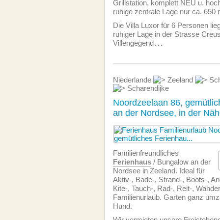
Grillstation, komplett NEU u. hoc
ruhige zentrale Lage nur ca. 650 
Die Villa Luxor für 6 Personen lieg
ruhiger Lage in der Strasse Creus
Villengegend
...
Niederlande
Zeeland
Sch
Scharendijke
Noordzeelaan 86, gemütli
an der Nordsee, in der Nä
Familien­freundliches
Ferienhaus
/ Bungalow an der
Nordsee in Zeeland. Ideal für
Aktiv-, Bade-, Strand-, Boots-, Ang
Kite-, Tauch-, Rad-, Reit-, Wande
Familienurlaub. Garten ganz umzä
Hund.
Wir vermieten unsere Freistehe