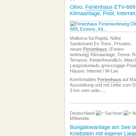
Olivo,
Ferienhaus
ETV-669,
Klimaanlage, Pool, Internet
Mallorca-Sa Rapita, Nähe
Sandstrand Es Trenc, Privates,
neues
Ferienhaus
, (Ferien­
wohnung) Klimaanlage, Tresor. R
Terrasse. Kinderfreundlich, Was
Langzeiturlaub, grosszügige Poola
Häuser, Internet / W-Lan
Komfortables
Ferienhaus
auf Mal
Ausstattung und mit Liebe zum Det
3 km vom unte
...
Deutschland
Sachsen
W
Mittweida
Bungalowanlage am See de
Kriebstein mit eigener Lie