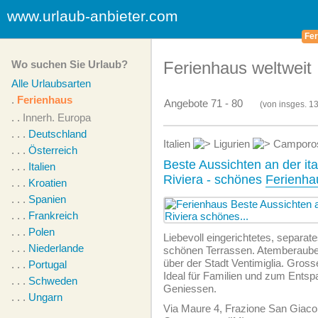
www.urlaub-anbieter.com
Fer
Wo suchen Sie Urlaub?
Ferienhaus weltweit
Alle Urlaubsarten
.
Ferienhaus
Angebote 71 - 80
(von
insges.
13
. .
Innerh. Europa
. . .
Deutschland
Italien
Ligurien
Camporo
. . .
Österreich
Beste Aussichten an der ita
. . .
Italien
Riviera - schönes
Ferienha
. . .
Kroatien
. . .
Spanien
. . .
Frankreich
. . .
Polen
Liebevoll eingerichtetes, separat
. . .
Niederlande
schönen Terrassen. Atemberaube
über der Stadt Ventimiglia. Gross
. . .
Portugal
Ideal für Familien und zum Ents
. . .
Schweden
Geniessen.
. . .
Ungarn
Via Maure 4, Frazione San Giac