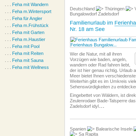
. . .
Feha mit Wandern
Deutschland
Thüringen
V
. . .
Feha m.Wintersport
Bungalowdorf Zadelsdorf
. . .
Feha für Angler
Familienurlaub im
Ferienh
. . .
Feha m.Frühstück
Nr. 18 am See
. . .
Feha mit Garten
. . .
Feha m.Haustier
. . .
Feha mit Pool
. . .
Feha mit Reiten
Wer die Natur, mit all ihren
Vorzügen wie baden, angeln,
. . .
Feha mit Sauna
wandern oder Rad fahren liebt,
. . .
Feha mit Wellness
der ist hier genau richtig. Urlau
Meer bietet Ihnen verschiedenste
Weiterhin gibt es im Umkreis viel
Sehenswürdigkeiten zu entdecke
Eingebettet von Wäldern, ist direk
Zeulenrodaer Bade-Talsperre das
Zadelsdorf idyl
...
Spanien
Balearische Inseln
Sa Rapita