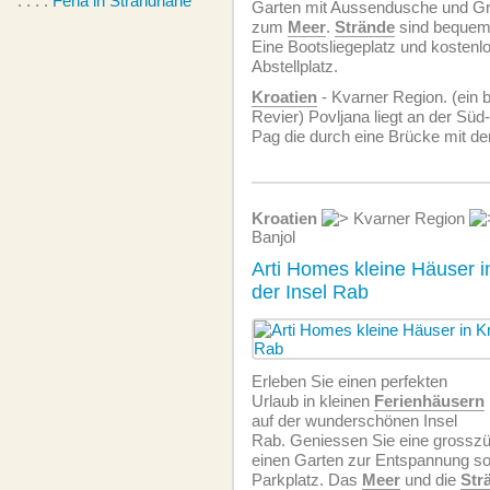
. . . .
Feha in Strandnähe
Garten mit Aussendusche und Gri
zum
Meer
.
Strände
sind bequem 
Eine Bootsliegeplatz und kostenlo
Abstellplatz.
Kroatien
- Kvarner Region. (ein 
Revier) Povljana liegt an der Süd
Pag die durch eine Brücke mit d
Kroatien
Kvarner Region
Banjol
Arti Homes kleine Häuser 
der Insel Rab
Erleben Sie einen perfekten
Urlaub in kleinen
Ferienhäusern
auf der wunderschönen Insel
Rab. Geniessen Sie eine grosszü
einen Garten zur Entspannung so
Parkplatz. Das
Meer
und die
Str