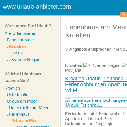
www.urlaub-anbieter.com
Fer
Wo suchen Sie Urlaub?
Ferienhaus am Meer
Alle Urlaubsarten
Kroatien
.
Feha am Meer
. .
Kroatien
3
Angebote
entsprechen Ihren Su
. . .
Istrien
. . .
Kvarner Region
Kroatien
Kvarner Region
Povljana
Welche Urlaubsart
Kroatien
Urlaub.
Ferienhau
suchen Sie?
Ferienwohnungen-Apart. Bo
Kroatien
Wi-Fi
.
Unterkünfte
.
Urlaub am Meer
. .
Unterkünfte am Meer
Ferienhaus
mit 2-Ferienwohn. /
. .
Ferienhaus
Apartments bis zu 4 Pers.
. . .
Feha am Meer
Balkonterrasse. Gepflegte