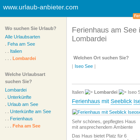
www.urlaub-anbieter.com
Fer
Wo suchen Sie Urlaub?
Ferienhaus am See 
Alle Urlaubsarten
Lombardei
.
Feha am See
. .
Italien
Welchen Ort suchen Sie?
. . .
Lombardei
|
Iseo See
|
Welche Urlaubsart
suchen Sie?
Lombardei
Italien
Lombardei
Iseo 
.
Unterkünfte
Ferienhaus
mit
Seeblick
Is
.
Urlaub am See
. .
Unterkünfte am See
. .
Ferienhaus
Sehr schönes, gepflegtes Haus
. . .
Feha am See
mit ansprechendem Ambiente
Das Haus bietet Platz für 6