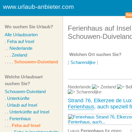
www.urlaub-anbieter.com
Fer
Wo suchen Sie Urlaub?
Ferienhaus auf Insel
Alle Urlaubsarten
Schouwen-Duivelan
.
Feha auf Insel
. .
Niederlande
Welchen Ort suchen Sie?
. . .
Zeeland
. . . .
Schouwen-Duiveland
|
Scharendijke
|
Welche Urlaubsart
suchen Sie?
Niederlande
Zeeland
Sc
Schouwen-Duiveland
Scharendijke
.
Unterkünfte
Strand 76, Elkerzee de Lux
.
Urlaub auf Insel
Ferienhaus
, auch speziell f
. .
Unterkünfte auf Insel
. .
Ferienhaus
. . .
Feha auf Insel
Luxus
Ferienhaus
für einen