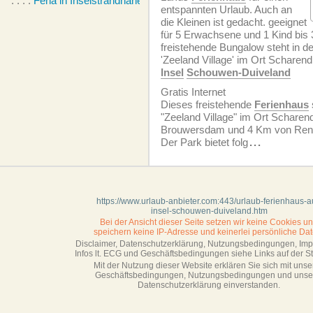
. . . .
Feha in Inselstrandnähe
entspannten Urlaub. Auch an
die Kleinen ist gedacht. geeignet
für 5 Erwachsene und 1 Kind bis 3
freistehende Bungalow steht in d
'Zeeland Village' im Ort Scharend
Insel
Schouwen-Duiveland
Gratis Internet
Dieses freistehende
Ferienhaus
"Zeeland Village" im Ort Scharend
Brouwersdam und 4 Km von Rene
Der Park bietet folg
...
https://www.urlaub-anbieter.com:443/urlaub-ferienhaus-a
insel-schouwen-duiveland.htm
Bei der Ansicht dieser Seite setzen wir keine Cookies u
speichern keine IP-Adresse
und keinerlei persönliche Dat
Disclaimer, Datenschutzerklärung, Nutzungsbedingungen, Im
Infos lt. ECG und Geschäftsbedingungen siehe Links auf der Sta
Mit der Nutzung dieser Website erklären Sie sich mit unse
Geschäftsbedin­gungen, Nutzungsbedingungen und unse
Datenschutzerklärung einverstanden.