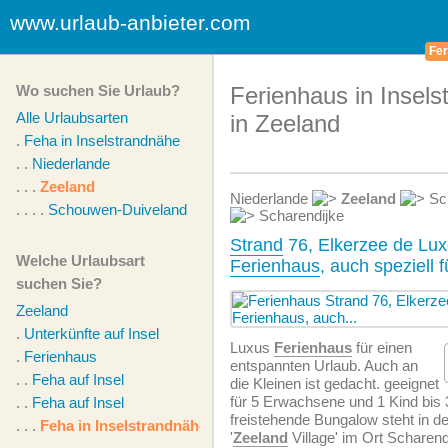
www.urlaub-anbieter.com
Fer
Wo suchen Sie Urlaub?
Ferienhaus in Insel
Alle Urlaubsarten
in Zeeland
.
Feha in Inselstrandnähe
. .
Niederlande
. . .
Zeeland
Niederlande
Zeeland
Sc
. . . .
Schouwen-Duiveland
Scharendijke
Strand
76, Elkerzee de Lux
Welche Urlaubsart
Ferienhaus
, auch speziell f
suchen Sie?
Zeeland
.
Unterkünfte auf Insel
Luxus
Ferienhaus
für einen
.
Ferienhaus
entspannten Urlaub. Auch an
. .
Feha auf Insel
die Kleinen ist gedacht. geeignet
für 5 Erwachsene und 1 Kind bis 3
. .
Feha auf Insel
freistehende Bungalow steht in d
. . .
Feha in Inselstrandnähe
'
Zeeland
Village' im Ort Scharend