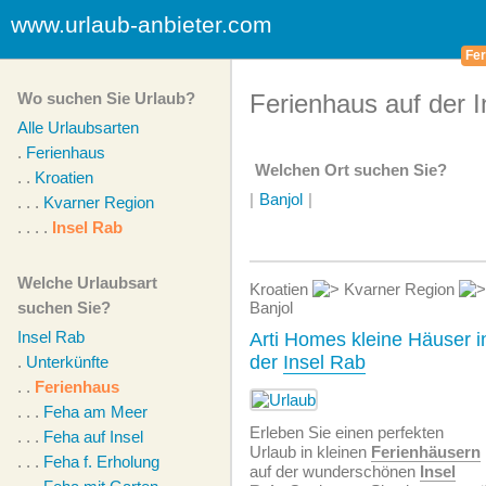
www.urlaub-anbieter.com
Fer
Wo suchen Sie Urlaub?
Ferienhaus auf der 
Alle Urlaubsarten
.
Ferienhaus
Welchen Ort suchen Sie?
. .
Kroatien
|
Banjol
|
. . .
Kvarner Region
. . . .
Insel Rab
Welche Urlaubsart
Kroatien
Kvarner Region
suchen Sie?
Banjol
Insel Rab
Arti Homes kleine Häuser i
der
Insel Rab
.
Unterkünfte
. .
Ferienhaus
. . .
Feha am Meer
Erleben Sie einen perfekten
. . .
Feha auf Insel
Urlaub in kleinen
Ferienhäusern
. . .
Feha f. Erholung
auf der wunderschönen
Insel