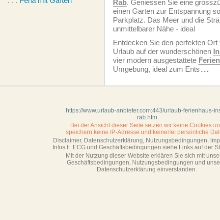
. . .
Feha mit Garten
Rab
. Geniessen Sie eine grossz
einen Garten zur Entspannung so
Parkplatz. Das Meer und die Strä
unmittelbarer Nähe - ideal
Entdecken Sie den perfekten Ort 
Urlaub auf der wunderschönen
I
vier modern ausgestattete
Ferie
Umgebung, ideal zum Ents
...
https://www.urlaub-anbieter.com:443/urlaub-ferienhaus-ins
rab.htm
Bei der Ansicht dieser Seite setzen wir keine Cookies u
speichern keine IP-Adresse
und keinerlei persönliche Dat
Disclaimer, Datenschutzerklärung, Nutzungsbedingungen, Im
Infos lt. ECG und Geschäftsbedingungen siehe Links auf der Sta
Mit der Nutzung dieser Website erklären Sie sich mit unse
Geschäftsbedin­gungen, Nutzungsbedingungen und unse
Datenschutzerklärung einverstanden.