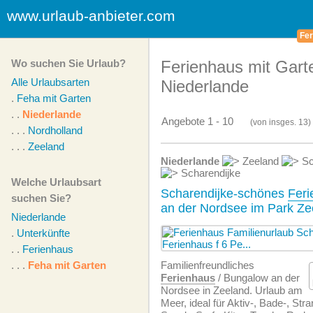
www.urlaub-anbieter.com
Fer
Wo suchen Sie Urlaub?
Ferienhaus mit Gart
Alle Urlaubsarten
Niederlande
.
Feha mit Garten
. .
Niederlande
Angebote 1 - 10
(von
insges.
13)
. . .
Nordholland
. . .
Zeeland
Niederlande
Zeeland
Sc
Scharendijke
Welche Urlaubsart
Scharendijke-schönes
Feri
suchen Sie?
an der Nordsee im Park Ze
Niederlande
.
Unterkünfte
. .
Ferienhaus
. . .
Feha mit Garten
Familien­freundliches
Ferienhaus
/ Bungalow an der
Nordsee in Zeeland. Urlaub am
Meer, ideal für Aktiv-, Bade-, Stra