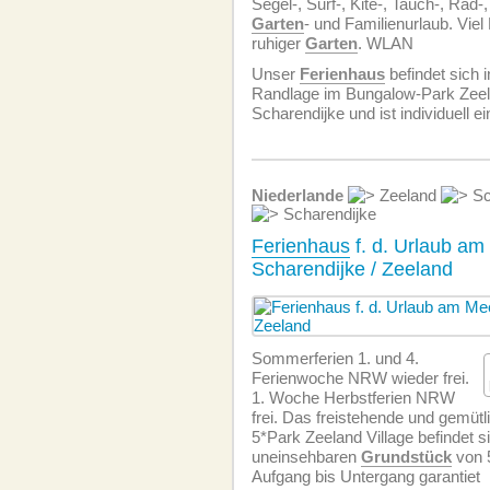
Segel-, Surf-, Kite-, Tauch-, Rad-
Garten
- und Familienurlaub. Viel
ruhiger
Garten
. WLAN
Unser
Ferienhaus
befindet sich i
Randlage im Bungalow-Park Zeela
Scharendijke und ist individuell ei
Niederlande
Zeeland
Sc
Scharendijke
Ferienhaus
f. d. Urlaub am
Scharendijke / Zeeland
Sommerferien 1. und 4.
Ferienwoche NRW wieder frei.
1. Woche Herbstferien NRW
frei. Das freistehende und gemüt
5*Park Zeeland Village befindet s
uneinsehbaren
Grundstück
von 
Aufgang bis Untergang garantiet