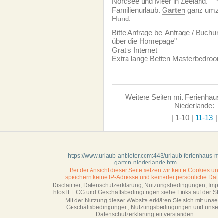
Nordsee und Meer in Zeeland.
Familienurlaub.
Garten
ganz umzä
Hund.
Bitte Anfrage bei Anfrage / Buchu
über die Homepage"
Gratis Internet
Extra lange Betten Masterbedroo
Weitere Seiten mit Ferienhau
Niederlande:
| 1-10
|
11-13
|
https://www.urlaub-anbieter.com:443/urlaub-ferienhaus-m
garten-niederlande.htm
Bei der Ansicht dieser Seite setzen wir keine Cookies u
speichern keine IP-Adresse
und keinerlei persönliche Dat
Disclaimer, Datenschutzerklärung, Nutzungsbedingungen, Im
Infos lt. ECG und Geschäftsbedingungen siehe Links auf der Sta
Mit der Nutzung dieser Website erklären Sie sich mit unse
Geschäftsbedin­gungen, Nutzungsbedingungen und unse
Datenschutzerklärung einverstanden.