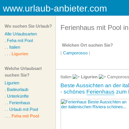
www.urlaub-anbieter.com
Wo suchen Sie Urlaub?
Ferienhaus mit Pool in
Alle Urlaubsarten
.
Feha mit Pool
Welchen Ort suchen Sie?
. .
Italien
|
Camporosso
|
. . .
Ligurien
Welche Urlaubsart
suchen Sie?
Italien
Ligurien
Camporos
Ligurien
Beste Aussichten an der ita
.
Badeurlaub
- schönes
Ferienhaus
zum 
.
Unterkünfte
. .
Ferienhaus
. .
Urlaub mit Pool
. . .
Feha mit Pool