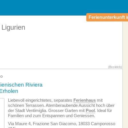
Ferienunterkunft i
 Ligurien
(Bcciidcb)
so
lienischen Riviera
Erholen
Liebevoll eingerichtetes, separates
Ferienhaus
mit
schönen Terrassen. Atemberaubende Aussicht hoch über
der Stadt Ventimiglia. Grosser Garten mit
Pool
. Ideal für
Familien und zum Entspannen und Geniessen.
Via Maure 4, Frazione San Giacomo, 18033 Camporosso