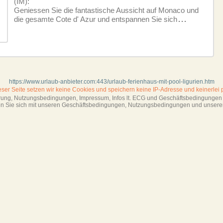
(IM):
Geniessen Sie die fantastische Aussicht auf Monaco und
die gesamte Cote d' Azur und entspannen Sie sich
...
https://www.urlaub-anbieter.com:443/urlaub-ferienhaus-mit-pool-ligurien.htm
ieser Seite setzen wir keine Cookies und
speichern keine IP-Adresse
und keinerlei 
ärung, Nutzungsbedingungen, Impressum,
Infos lt. ECG und Geschäftsbedingungen s
ren Sie sich mit unseren Geschäftsbedin­gungen, Nutzungsbedingungen und unsere