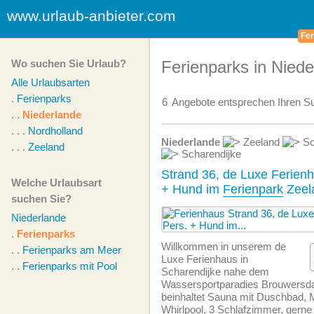
www.urlaub-anbieter.com
Fer
Wo suchen Sie Urlaub?
Ferienparks in Niede
Alle Urlaubsarten
.
Ferienparks
6
Angebote
entsprechen Ihren Su
. .
Niederlande
. . .
Nordholland
Niederlande
Zeeland
Sc
. . .
Zeeland
Scharendijke
Strand 36, de Luxe Ferienh
Welche Urlaubsart
+ Hund im
Ferienpark
Zeela
suchen Sie?
Niederlande
.
Ferienparks
Willkommen in unserem de
. .
Ferienparks am Meer
Luxe Ferienhaus in
. .
Ferienparks mit Pool
Scharendijke nahe dem
Wassersportparadies Brouwersda
beinhaltet Sauna mit Duschbad,
Whirlpool, 3 Schlafzimmer, gerne