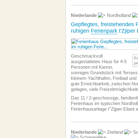
Niederlande
Nordholland
Gepflegtes, freistehendes 
ruhigen
Ferienpark
t'Zjiper
Geschmackvoll
P
ausgestattetes Haus für 4-5
pr
Personen mit Kamin,
sonniges Grundstück mit Terras
kleinem Yachthafen, Freibad und 
gute Erreichbarkeit, zwischen No
gelegen, viele Freizeitmöglichkei
Das 11 / 2-geschossige, familien­
Ferienhaus im typischen Nordhollan
Ferienhausanlage t''Zijper Eilant
Niederlande
Zeeland
Sc
Scharendijke