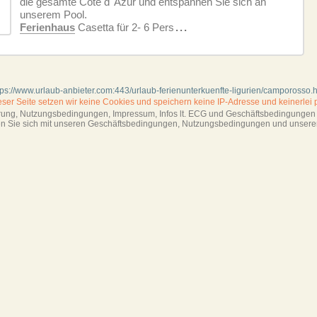
die gesamte Cote d' Azur und entspannen Sie sich an
unserem Pool.
Ferienhaus
Casetta für 2- 6 Pers
...
tps://www.urlaub-anbieter.com:443/urlaub-ferienunterkuenfte-ligurien/camporosso.
ieser Seite setzen wir keine Cookies und
speichern keine IP-Adresse
und keinerlei 
ärung, Nutzungsbedingungen, Impressum,
Infos lt. ECG und Geschäftsbedingungen s
ren Sie sich mit unseren Geschäftsbedin­gungen, Nutzungsbedingungen und unsere