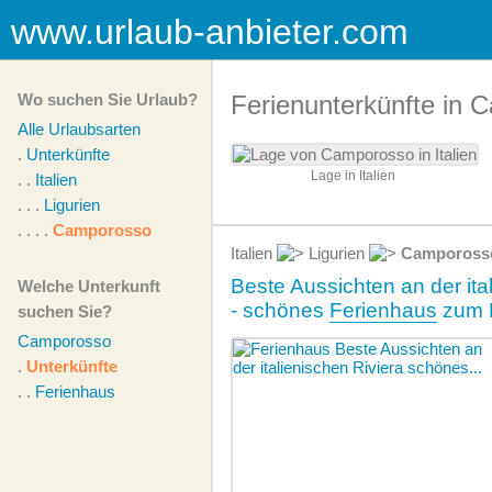
www.urlaub-anbieter.com
Wo suchen Sie Urlaub?
Ferienunterkünfte in
Alle Urlaubsarten
.
Unterkünfte
Lage in Italien
. .
Italien
. . .
Ligurien
. . . .
Camporosso
Italien
Ligurien
Campoross
Beste Aussichten an der ita
Welche Unterkunft
- schönes
Ferienhaus
zum 
suchen Sie?
Camporosso
.
Unterkünfte
. .
Ferienhaus