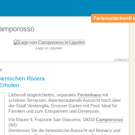
Ferienunterkunft i
 Camporosso
Lage in Ligurien
(Ddidcbc)
o
lienischen Riviera
Erholen
Liebevoll eingerichtetes, separates
Ferienhaus
mit
schönen Terrassen. Atemberaubende Aussicht hoch über
der Stadt Ventimiglia. Grosser Garten mit Pool. Ideal für
Familien und zum Entspannen und Geniessen.
Via Maure 4, Frazione San Giacomo, 18033
Camporosso
(IM):
Geniessen Sie die fantastische Aussicht auf Monaco und