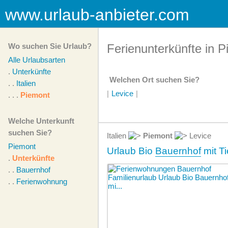
www.urlaub-anbieter.com
Wo suchen Sie Urlaub?
Ferienunterkünfte in 
Alle Urlaubsarten
.
Unterkünfte
Welchen Ort suchen Sie?
. .
Italien
|
Levice
|
. . .
Piemont
Welche Unterkunft
suchen Sie?
Italien
Piemont
Levice
Piemont
Urlaub Bio
Bauernhof
mit T
.
Unterkünfte
. .
Bauernhof
. .
Ferienwohnung