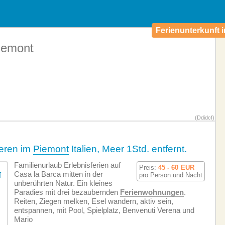
Ferienunterkunft i
Piemont
(Ddidcf)
ieren im
Piemont
Italien, Meer 1Std. entfernt.
Familienurlaub Erlebnisferien auf
Preis:
45 - 60
EUR
Casa la Barca mitten in der
pro Person und Nacht
unberührten Natur. Ein kleines
Paradies mit drei bezaubernden
Ferien­wohnungen
.
Reiten, Ziegen melken, Esel wandern, aktiv sein,
entspannen, mit Pool, Spielplatz, Benvenuti Verena und
Mario