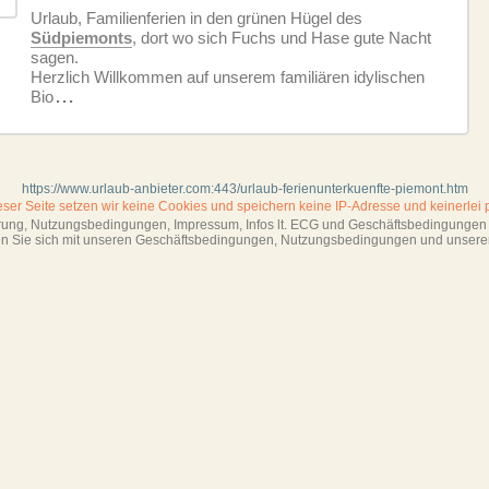
Urlaub, Familienferien in den grünen Hügel des
Südpiemonts
, dort wo sich Fuchs und Hase gute Nacht
sagen.
Herzlich Willkommen auf unserem familiären idylischen
Bio
...
https://www.urlaub-anbieter.com:443/urlaub-ferienunterkuenfte-piemont.htm
ieser Seite setzen wir keine Cookies und
speichern keine IP-Adresse
und keinerlei 
ärung, Nutzungsbedingungen, Impressum,
Infos lt. ECG und Geschäftsbedingungen s
ren Sie sich mit unseren Geschäftsbedin­gungen, Nutzungsbedingungen und unsere