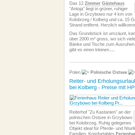
Das 12
Zimmer
Gästehaus
"Antoja" liegt in grüner, ruhiger
Lage in Grzybowo nur 4 km von
Kolobrzeg / Kolberg und ca. 15
Strand entfernt. Herzlich willkom
Das Grundstück ist umzäunt, k
über 2000 m² gross, wo sich vie
Bänke und Tische zum Ausruhen 
gibt es einen kleinen
...
Polen
Polnische Ostsee
Reiter- und Erholungsurla
bei Kolberg - Preise mit HP
Reiterhof "Zu Kastanien" an der
polnischen Ostsee in Grzybowo
bei Kolobrzeg. Ruhig gelegenes
Objekt ideal für Pferde- und Ntur
Familien. Komfortables
Ferienha