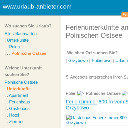
www.urlaub-anbieter.com
Fer
Wo suchen Sie Urlaub?
Ferienunterkünfte an
Alle Urlaubsarten
Polnischen Ostsee
.
Unterkünfte
. .
Polen
Welchen Ort suchen Sie?
. . .
Polnische Ostsee
|
Grzybowo
|
Pobierowo
|
Urlaub
Welche Unterkunft
suchen Sie?
5
Angebote
entsprechen Ihren Su
Polnische Ostsee
.
Unterkünfte
Polen
Polnische Ostsee
. .
Apartment
Ferienzimmer
800 m vom St
. .
Ferienhaus
Grzybowo
. .
Gästehaus
. .
Hotel
. .
Zimmer