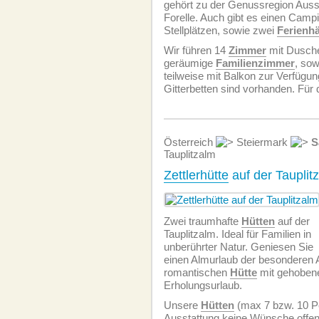
gehört zu der Genussregion Auss
Forelle. Auch gibt es einen Campi
Stellplätzen, sowie zwei
Ferienh
Wir führen 14
Zimmer
mit Dusche
geräumige
Familienzimmer
, so
teilweise mit Balkon zur Verfügu
Gitterbetten sind vorhanden. Für 
Österreich
Steiermark
S
Tauplitzalm
Zettlerhütte
auf der Tauplit
Zwei traumhafte
Hütten
auf der
Tauplitzalm. Ideal für Familien in
unberührter Natur. Geniesen Sie
einen Almurlaub der besonderen Ar
romantischen
Hütte
mit gehobene
Erholungsurlaub.
Unsere
Hütten
(max 7 bzw. 10 Per
Ausstattung keine Wünsche offen