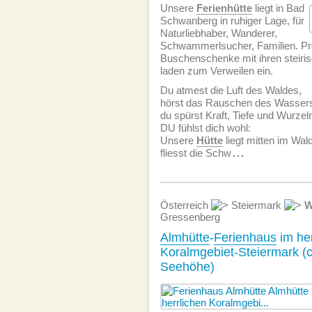
Unsere
Ferienhütte
liegt in Bad
Schwanberg in ruhiger Lage, für
Naturliebhaber, Wanderer,
Schwammerlsucher, Familien. Pr
Buschenschenke mit ihren steiris
laden zum Verweilen ein.
Du atmest die Luft des Waldes,
hörst das Rauschen des Wasser
du spürst Kraft, Tiefe und Wurzel
DU fühlst dich wohl:
Unsere
Hütte
liegt mitten im Wal
fliesst die Schw
...
Österreich
Steiermark
W
Gressenberg
Almhütte
-
Ferienhaus
im her
Koralmgebiet-Steiermark (
Seehöhe)