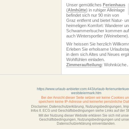
Unser gemütliches
Ferienhaus
(
Almhütte
) in ruhiger Alleinlage
befindet sich nur 90 min von
Graz entfernt und bietet Natur- u
heimeligen Komfort: Wanderer un
Schwammerlsucher kommen auf i
auch Wintersportler (Weinebene).
Wir heissen Sie herzlich Willko
Erleben Sie erholsame Urlaubsta
in dem sich Altes und Neues er
Wohlfühlen einladen.
Zimmeraufteilung
: Wohnküche
.
https://www.urlaub-anbieter.com:443/urlaub-ferienunterkuen
weststeiermark.htm
Bei der Ansicht dieser Seite setzen wir keine Cookies u
speichern keine IP-Adresse
und keinerlei persönliche Dat
Disclaimer, Datenschutzerklärung, Nutzungsbedingungen, Im
Infos lt. ECG und Geschäftsbedingungen siehe Links auf der Sta
Mit der Nutzung dieser Website erklären Sie sich mit unse
Geschäftsbedin­gungen, Nutzungsbedingungen und unse
Datenschutzerklärung einverstanden.