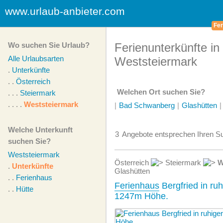
www.urlaub-anbieter.com
Fer
Wo suchen Sie Urlaub?
Ferienunterkünfte in
Alle Urlaubsarten
Weststeiermark
.
Unterkünfte
. .
Österreich
Welchen Ort suchen Sie?
. . .
Steiermark
. . . .
Weststeiermark
|
Bad Schwanberg
|
Glashütten
Welche Unterkunft
3
Angebote
entsprechen Ihren Su
suchen Sie?
Weststeiermark
Österreich
Steiermark
W
.
Unterkünfte
Glashütten
. .
Ferienhaus
Ferienhaus
Bergfried in ru
. .
Hütte
1247m Höhe.