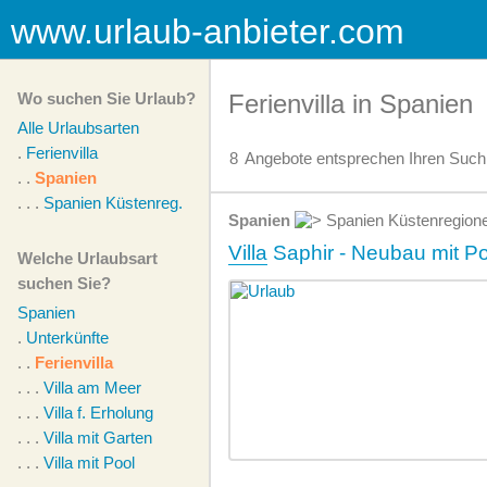
www.urlaub-anbieter.com
Wo suchen Sie Urlaub?
Ferienvilla in Spanien
Alle Urlaubsarten
.
Ferienvilla
8
Angebote
entsprechen Ihren Suchk
. .
Spanien
. . .
Spanien Küstenreg.
Spanien
Spanien Küstenregion
Villa
Saphir - Neubau mit Poo
Welche Urlaubsart
suchen Sie?
Spanien
.
Unterkünfte
. .
Ferienvilla
. . .
Villa am Meer
. . .
Villa f. Erholung
. . .
Villa mit Garten
. . .
Villa mit Pool