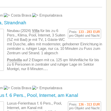
en
Costa Brava
Empuriabrava
ma, Strandnah
Neubau (2024)
Villa
für bis zu 6
Preis:
133 - 283
EUR
Pers., Klima, Pool, Internet, 3 Suiten
pro Objekt und Nacht
(SZ mit Bad) je mit TV, 1 Gäste-WC
mit Dusche, alles mit modernster, gehobener Einrichtung in
zentraler u. ruhiger Lage, nur ca. 10 Minuten zu Fuss zum
Zentrum und Strand. 1 abgesch
Poolvilla
auf 2 Etagen mit ca. 125 qm Wohnfläche für bis
zu 6 Personen in zentraler und ruhiger Lage im Sektor
Montgri, nur 8 Minuten
...
en
Costa Brava
Empuriabrava
 f. 6 Pers., Pool, Internet, am Kanal
Luxus-Ferienhaus f. 6 Pers., Pool,
Preis:
136 - 313
EUR
Internet, am Kanal mit
pro Objekt und Nacht