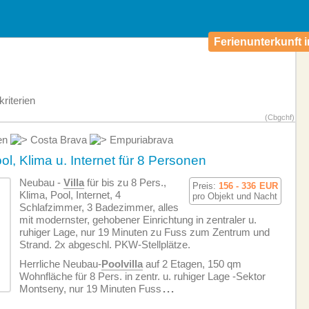
Ferienunterkunft i
riterien
(Cbgchf)
en
Costa Brava
Empuriabrava
l, Klima u. Internet für 8 Personen
Neubau -
Villa
für bis zu 8 Pers.,
Preis:
156 - 336
EUR
Klima, Pool, Internet, 4
pro Objekt und Nacht
Schlafzimmer, 3 Badezimmer, alles
mit modernster, gehobener Einrichtung in zentraler u.
ruhiger Lage, nur 19 Minuten zu Fuss zum Zentrum und
Strand. 2x abgeschl. PKW-Stellplätze.
Herrliche Neubau-
Poolvilla
auf 2 Etagen, 150 qm
Wohnfläche für 8 Pers. in zentr. u. ruhiger Lage -Sektor
Montseny, nur 19 Minuten Fuss
...