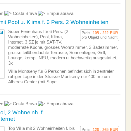
en
Costa Brava
Empuriabrava
t Pool u. Klima f. 6 Pers. 2 Wohneinheiten
Super Ferienhaus für 6 Pers. (2
Preis:
105 - 222
EUR
Wohneinheiten), Pool, Klima,
pro Objekt und Nacht
Internet, 3 SZ je mit SAT-TV,
modernste Küche, grosses Wohnzimmer, 2 Badezimmer,
grosse teilüberdachte Terrasse, Sonnenliegen, Grill,
Lounge, kompl. NEU, modern u. hochwertig ausgestattet,
3x
Villa
Montseny für 6 Personen befindet sich in zentraler,
ruhiger Lage in der Strasse Montseny nur 400 m zum
Alberes Center (mit Supe
...
en
Costa Brava
Empuriabrava
l, 2 Wohneinh. f.
ternet
Top
Villa
mit 2 Wohneinheiten f. bis
Preis:
126 - 265
EUR