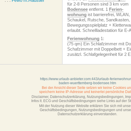
. . .
Fewo m.Haustier
für 2-8 Personen sind 3 km vom
Bodensee
entfernt. 1
Ferien­
wohnung
ist barrierefrei, WLAN, 
Schaukel, Rutsche, Sandkasten,
Bewegungsspielplatz + Kletterwa
erlaubt. Schnellladestation für E-
Ferien­wohnung
1:
(75 qm) Ein Schlafzimmer mit Dop
Schafzimmer mit Doppelbett + Ei
zusätzl. Schlafgelegenheit für 2 E
https://www.urlaub-anbieter.com:443/urlaub-ferienwohnu
baden-wuerttemberg-bodensee.htm
Bei der Ansicht dieser Seite setzen wir keine Cookies u
speichern keine IP-Adresse
und keinerlei persönliche Dat
Disclaimer, Datenschutzerklärung, Nutzungsbedingungen, Im
Infos lt. ECG und Geschäftsbedingungen siehe Links auf der Sta
Mit der Nutzung dieser Website erklären Sie sich mit unse
Geschäftsbedin­gungen, Nutzungsbedingungen und unse
Datenschutzerklärung einverstanden.