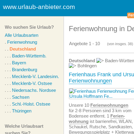
www.urlaub-anbieter.com
Fer
Wo suchen Sie Urlaub?
Ferienwohnung in D
Alle Urlaubsarten
.
Ferienwohnung
Angebote 1 - 10
(von
insges.
38)
. .
Deutschland
. . .
Baden-Württemb.
Deutschland
Baden-Württe
. . .
Bayern
Bohlingen
. . .
Brandenburg
Ferienhaus Frank und Ursu
. . .
Mecklenb-V. Landesinn.
Ferienwohnungen
. . .
Mecklenb-V. Ostsee
. . .
Niedersachs. Nordsee
. . .
Sachsen
. . .
Schl.-Holst. Ostsee
Unsere 10
Ferien­wohnungen
für 2-8 Personen sind 3 km vom
. . .
Thüringen
Bodensee entfernt. 1
Ferien­
wohnung
ist barrierefrei, WLAN, 
Welche Urlaubsart
Schaukel, Rutsche, Sandkasten,
Bewegungsspielplatz + Kletterwa
suchen Sie?