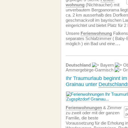
wohnung
(Nichtraucher) mit
unverbautem Bergpanorama liegt i
ca. 2 km ausserhalb des Dorfkern
geschmackvoll im bayrischen La
eingerichtet und bietet Platz für 
Unsere
Ferien­wohnung
Falkenst
separates Schlafzimmer ( Baby-Bet
möglich ) ein Bad und eine
...
Deutschland
Bayern
Ob
Ammergebirge-Garmisch
Gr
Ihr Traumurlaub beginnt im
Grainau unter
Deutschland
Ferien­wohnungen
& Zimmer
P
zu zweit oder mit der ganzen
p
Familie, die beste
Voraussetzung für die Erholung in