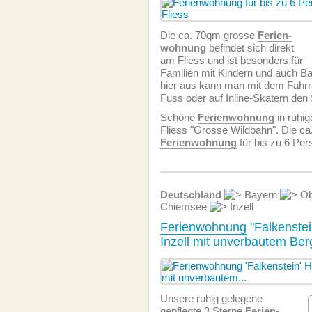
Die ca. 70qm grosse
Ferien­
wohnung
befindet sich direkt
am Fliess und ist besonders für
Familien mit Kindern und auch B
hier aus kann man mit dem Fahrr
Fuss oder auf Inline-Skatern den
Schöne
Ferien­wohnung
in ruhig
Fliess "Grosse Wildbahn". Die c
Ferien­wohnung
für bis zu 6 Per
Deutschland
Bayern
Ob
Chiemsee
Inzell
Ferienwohnung
"Falkenstei
Inzell mit unverbautem Be
Unsere ruhig gelegene
gepflegte 3 Sterne
Ferien­