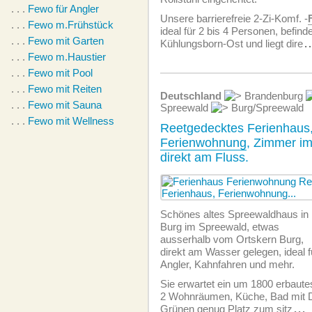
. . .
Fewo für Angler
Unsere barrierefreie 2-Zi-Komf. -
. . .
Fewo m.Frühstück
ideal für 2 bis 4 Personen, befinde
. . .
Fewo mit Garten
Kühlungsborn-Ost und liegt dire
.
. . .
Fewo m.Haustier
. . .
Fewo mit Pool
. . .
Fewo mit Reiten
Deutschland
Brandenburg
. . .
Fewo mit Sauna
Spreewald
Burg/Spreewald
. . .
Fewo mit Wellness
Reetgedecktes Ferienhaus
Ferienwohnung
, Zimmer i
direkt am Fluss.
Schönes altes Spreewaldhaus in
Burg im Spreewald, etwas
ausserhalb vom Ortskern Burg,
direkt am Wasser gelegen, ideal f
Angler, Kahnfahren und mehr.
Sie erwartet ein um 1800 erbaut
2 Wohnräumen, Küche, Bad mit 
Grünen genug Platz zum sitz
...