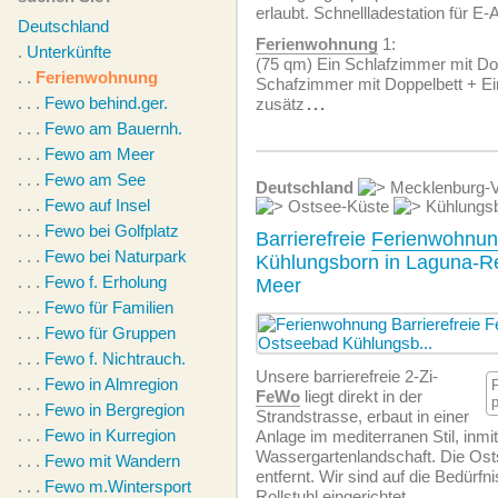
erlaubt. Schnellladestation für E-
Deutschland
Ferien­wohnung
1:
.
Unterkünfte
(75 qm) Ein Schlafzimmer mit Dop
. .
Ferienwohnung
Schafzimmer mit Doppelbett + Ei
. . .
Fewo behind.ger.
zusätz
...
. . .
Fewo am Bauernh.
. . .
Fewo am Meer
. . .
Fewo am See
Deutschland
Mecklenburg-
. . .
Fewo auf Insel
Ostsee-Küste
Kühlungs
. . .
Fewo bei Golfplatz
Barrierefreie
Ferienwohnu
. . .
Fewo bei Naturpark
Kühlungsborn in Laguna-R
. . .
Fewo f. Erholung
Meer
. . .
Fewo für Familien
. . .
Fewo für Gruppen
. . .
Fewo f. Nichtrauch.
Unsere barrierefreie 2-Zi-
. . .
Fewo in Almregion
FeWo
liegt direkt in der
. . .
Fewo in Bergregion
Strandstrasse, erbaut in einer
. . .
Fewo in Kurregion
Anlage im mediterranen Stil, inmit
Wassergartenlandschaft. Die Ost
. . .
Fewo mit Wandern
entfernt. Wir sind auf die Bedürf
. . .
Fewo m.Wintersport
Rollstuhl eingerichtet.