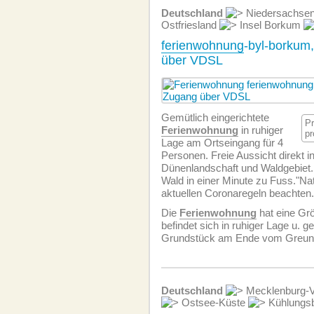
Deutschland
Niedersachse
Ostfriesland
Insel Borkum
ferienwohnung
-byl-borkum,
über VDSL
Gemütlich eingerichtete
P
Ferien­wohnung
in ruhiger
pr
Lage am Ortseingang für 4
Personen. Freie Aussicht direkt in
Dünenlandschaft und Waldgebiet.
Wald in einer Minute zu Fuss."Natu
aktuellen Coronaregeln beachten.
Die
Ferien­wohnung
hat eine Gr
befindet sich in ruhiger Lage u. g
Grundstück am Ende vom Greun
Deutschland
Mecklenburg-
Ostsee-Küste
Kühlungs