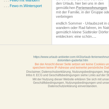
. . .
Fewo mit Wandern
den Urlaub, hier bei uns in den
. . .
Fewo m.Wintersport
gemütlichen
Ferien­wohnungen
mit der Familie, in der Gruppe od
verbringen
endlich Sommer - Urlaubszeit in 
wandern oder Rad fahren, im Nat
gemütlich kleine Südtiroler Dörfe
entdecken: eine schön
...
https://www.urlaub-anbieter.com:443/urlaub-ferienwohnu
dolomiten-gadertal.htm
Bei der Ansicht dieser Seite setzen wir keine Cookies u
speichern keine IP-Adresse
und keinerlei persönliche Dat
Disclaimer, Datenschutzerklärung, Nutzungsbedingungen, Im
Infos lt. ECG und Geschäftsbedingungen siehe Links auf der Sta
Mit der Nutzung dieser Website erklären Sie sich mit unse
Geschäftsbedin­gungen, Nutzungsbedingungen und unse
Datenschutzerklärung einverstanden.