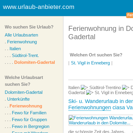
www.urlaub-anbieter.com
Fer
Wo suchen Sie Urlaub?
Ferienwohnung in Do
Alle Urlaubsarten
Gadertal
.
Ferienwohnung
. .
Italien
Welchen Ort suchen Sie?
. . .
Südtirol-Trent.
. . . .
Dolomiten-Gadertal
|
St. Vigil in Enneberg
|
Welche Urlaubsart
suchen Sie?
Italien
Südtirol-Trentino
D
Dolomiten-Gadertal
Gadertal
St. Vigil in Enneber
.
Unterkünfte
Ski- u. Wanderurlaub in de
. .
Ferienwohnung
Ferienwohnungen
ciasa Val
. . .
Fewo für Familien
. . .
Fewo für Gruppen
. . .
Fewo in Bergregion
die schönste Zeit des Jahres,