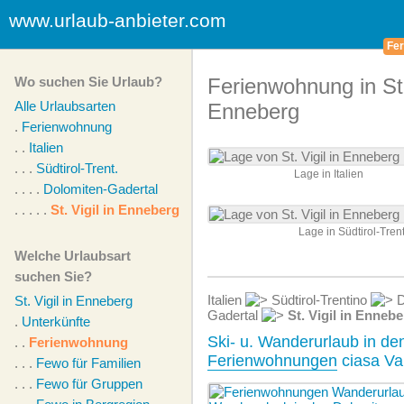
www.urlaub-anbieter.com
Fer
Wo suchen Sie Urlaub?
Ferienwohnung in St. 
Alle Urlaubsarten
Enneberg
.
Ferienwohnung
. .
Italien
. . .
Südtirol-Trent.
Lage in Italien
. . . .
Dolomiten-Gadertal
. . . . .
St. Vigil in Enneberg
Lage in Südtirol-Tre
Welche Urlaubsart
suchen Sie?
Italien
Südtirol-Trentino
D
St. Vigil in Enneberg
Gadertal
St. Vigil in Enneb
.
Unterkünfte
Ski- u. Wanderurlaub in de
. .
Ferienwohnung
Ferienwohnungen
ciasa Val
. . .
Fewo für Familien
. . .
Fewo für Gruppen