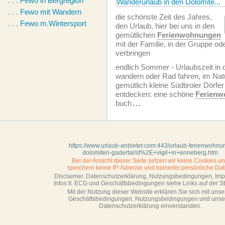
. . .
Fewo in Bergregion
. . .
Fewo mit Wandern
die schönste Zeit des Jahres,
. . .
Fewo m.Wintersport
den Urlaub, hier bei uns in den
gemütlichen
Ferien­wohnungen
mit der Familie, in der Gruppe od
verbringen
endlich Sommer - Urlaubszeit in 
wandern oder Rad fahren, im Nat
gemütlich kleine Südtiroler Dörfe
entdecken: eine schöne
Ferien­
buch
...
https://www.urlaub-anbieter.com:443/urlaub-ferienwohnu
dolomiten-gadertal/st%2E+vigil+in+enneberg.htm
Bei der Ansicht dieser Seite setzen wir keine Cookies u
speichern keine IP-Adresse
und keinerlei persönliche Dat
Disclaimer, Datenschutzerklärung, Nutzungsbedingungen, Im
Infos lt. ECG und Geschäftsbedingungen siehe Links auf der Sta
Mit der Nutzung dieser Website erklären Sie sich mit unse
Geschäftsbedin­gungen, Nutzungsbedingungen und unse
Datenschutzerklärung einverstanden.