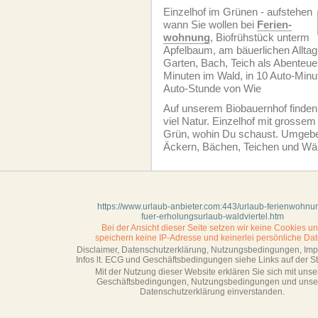
Einzelhof im Grünen - aufstehen
wann Sie wollen bei
Ferien­
wohnung
, Biofrühstück unterm
Apfelbaum, am bäuerlichen Alltag
Garten, Bach, Teich als Abenteuers
Minuten im Wald, in 10 Auto-Minu
Auto-Stunde von Wie
Auf unserem Biobauernhof finden
viel Natur. Einzelhof mit grosse
Grün, wohin Du schaust. Umgeb
Äckern, Bächen, Teichen und Wä
https://www.urlaub-anbieter.com:443/urlaub-ferienwohnu
fuer-erholungsurlaub-waldviertel.htm
Bei der Ansicht dieser Seite setzen wir keine Cookies u
speichern keine IP-Adresse
und keinerlei persönliche Dat
Disclaimer, Datenschutzerklärung, Nutzungsbedingungen, Im
Infos lt. ECG und Geschäftsbedingungen siehe Links auf der Sta
Mit der Nutzung dieser Website erklären Sie sich mit unse
Geschäftsbedin­gungen, Nutzungsbedingungen und unse
Datenschutzerklärung einverstanden.