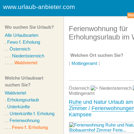
www.urlaub-anbieter.com
Fer
Wo suchen Sie Urlaub?
Ferienwohnung für
Alle Urlaubsarten
Erholungsurlaub im W
.
Fewo f. Erholung
. .
Österreich
Welchen Ort suchen Sie?
. . .
Niederösterreich
. . . .
Waldviertel
|
Mottingeramt
|
Welche Urlaubsart
suchen Sie?
Österreich
Niederösterreich
Waldviertel
Mottingeramt
.
Erholungsurlaub
Ruhe
und Natur Urlaub am 
.
Unterkünfte
Zimmer /
Ferienwohnunge
. .
Unterkünfte f. Erholung
Kampsee
. .
Ferienwohnung
. . .
Fewo f. Erholung