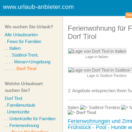
www.urlaub-anbieter.com
Fer
Wo suchen Sie Urlaub?
Ferienwohnung für F
Alle Urlaubsarten
Dorf Tirol
.
Fewo für Familien
. .
Italien
. . .
Südtirol-Trent.
Lage in Italien
. . . .
Meran+Umgebung
. . . . .
Dorf Tirol
Lage in Südtirol-Trentino
Welche Urlaubsart
suchen Sie?
2
Angebote
entsprechen Ihren Su
Dorf Tirol
.
Familienurlaub
Italien
Südtirol-Trentino
M
.
Unterkünfte
Dorf Tirol
. .
Unterkünfte für Familien
Ferienwohnungen
und Zim
. .
Ferienwohnung
Frühstück - Pool - Hunde e