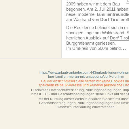
2009 haben wir mit dem Bau
begonnen. Am 2. Juli 2011 haben 
neue, moderne,
familien­freundl
am Waldrand von
Dorf Tirol
eröff
Die Residence befindet sich in ei
sonnigen Lage am Waldesrand. S
herrlichen Ausblick auf
Dorf Tirol
Burggrafenamt geniessen.
Im Umkreis von 500m befind
...
https://www.urlaub-anbieter.com:443/urlaub-ferienwohnu
fuer-familien-meran-mit-umgebung/dorf+tirol.htm
Bei der Ansicht dieser Seite setzen wir keine Cookies u
speichern keine IP-Adresse
und keinerlei persönliche Dat
Disclaimer, Datenschutzerklärung, Nutzungsbedingungen, Im
Infos lt. ECG und Geschäftsbedingungen siehe Links auf der Sta
Mit der Nutzung dieser Website erklären Sie sich mit unse
Geschäftsbedin­gungen, Nutzungsbedingungen und unse
Datenschutzerklärung einverstanden.