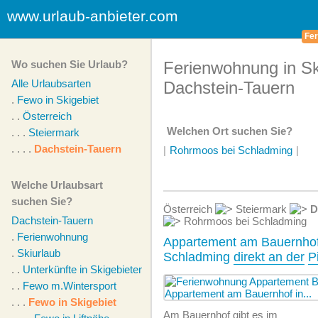
www.urlaub-anbieter.com
Fer
Wo suchen Sie Urlaub?
Ferienwohnung in Ski
Alle Urlaubsarten
Dachstein-Tauern
.
Fewo in Skigebiet
. .
Österreich
Welchen Ort suchen Sie?
. . .
Steiermark
. . . .
Dachstein-Tauern
|
Rohrmoos bei Schladming
|
Welche Urlaubsart
suchen Sie?
Österreich
Steiermark
D
Dachstein-Tauern
Rohrmoos bei Schladming
.
Ferienwohnung
Appartement am Bauernhof
.
Skiurlaub
Schladming
direkt an der
P
. .
Unterkünfte in Skigebieten
. .
Fewo m.Wintersport
. . .
Fewo in Skigebiet
Am Bauernhof gibt es im