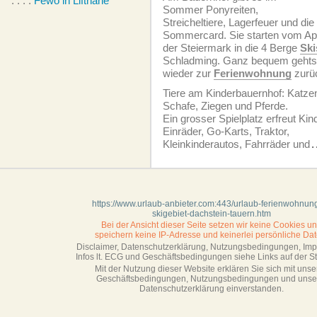
. . . .
Fewo in Liftnähe
Sommer Ponyreiten,
Streicheltiere, Lagerfeuer und die
Sommercard. Sie starten vom Ap
der Steiermark in die 4 Berge
Ski
Schladming. Ganz bequem gehts
wieder zur
Ferien­wohnung
zurü
Tiere am Kinderbauernhof: Katze
Schafe, Ziegen und Pferde.
Ein grosser Spielplatz erfreut Kin
Einräder, Go-Karts, Traktor,
Kleinkinderautos, Fahrräder und
.
https://www.urlaub-anbieter.com:443/urlaub-ferienwohnung
skigebiet-dachstein-tauern.htm
Bei der Ansicht dieser Seite setzen wir keine Cookies u
speichern keine IP-Adresse
und keinerlei persönliche Dat
Disclaimer, Datenschutzerklärung, Nutzungsbedingungen, Im
Infos lt. ECG und Geschäftsbedingungen siehe Links auf der Sta
Mit der Nutzung dieser Website erklären Sie sich mit unse
Geschäftsbedin­gungen, Nutzungsbedingungen und unse
Datenschutzerklärung einverstanden.