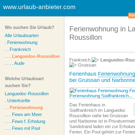
www.urlaub-anbieter.com
Fer
Wo suchen Sie Urlaub?
Ferienwohnung in L
Alle Urlaubsarten
Roussillon
.
Ferienwohnung
. .
Frankreich
. . .
Languedoc-Roussillon
Frankreich
Languedoc-Rous
. . . .
Aude
Gruissan
Ferienhaus
Ferienwohnun
Welche Urlaubsart
bei Gruissan und Narbonne
suchen Sie?
Languedoc-Roussillon
.
Unterkünfte
Das Ferienhaus in
. .
Ferienwohnung
Südfrankreich im Languedoc
. . .
Fewo am Meer
Roussillion nahe bei Gruissan
und Narbonne ist in Privatvermie
. . .
Fewo f. Erholung
Sandstrand laden ein zur Erholun
. . .
Fewo mit Pool
Ferien. Ein Pool gehört zur Ferie