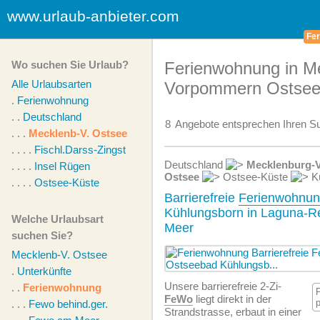
www.urlaub-anbieter.com
Fer
Wo suchen Sie Urlaub?
Ferienwohnung in M
Alle Urlaubsarten
Vorpommern Ostse
.
Ferienwohnung
. .
Deutschland
8
Angebote
entsprechen Ihren Su
. . .
Mecklenb-V. Ostsee
. . . .
Fischl.Darss-Zingst
Deutschland
Mecklenburg-
. . . .
Insel Rügen
Ostsee
Ostsee-Küste
Kü
. . . .
Ostsee-Küste
Barrierefreie
Ferienwohnu
Kühlungsborn in Laguna-R
Welche Urlaubsart
Meer
suchen Sie?
Mecklenb-V. Ostsee
.
Unterkünfte
Unsere barrierefreie 2-Zi-
. .
Ferienwohnung
FeWo
liegt direkt in der
. . .
Fewo behind.ger.
Strandstrasse, erbaut in einer