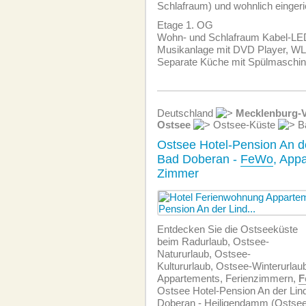
Schlafraum) und wohnlich eingeri
Etage 1. OG
Wohn- und Schlafraum Kabel-LE
Musikanlage mit DVD Player, W
Separate Küche mit Spülmaschin
Deutschland
Mecklenburg-
Ostsee
Ostsee-Küste
B
Ostsee Hotel-Pension An d
Bad Doberan -
FeWo
, App
Zimmer
Entdecken Sie die Ostseeküste
beim Radurlaub, Ostsee-
Natururlaub, Ostsee-
Kultururlaub, Ostsee-Winterurlau
Appartements, Ferienzimmern,
F
Ostsee Hotel-Pension An der Lin
Doberan - Heiligendamm (Ostsee