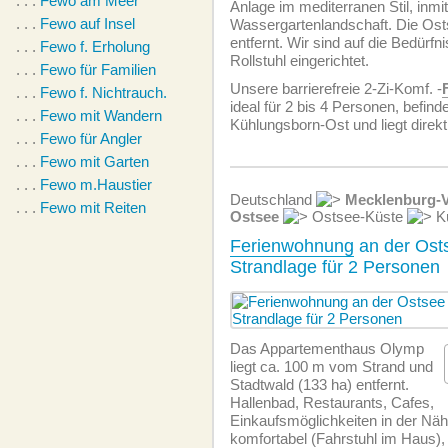
. . .
Fewo am Meer
Anlage im mediterranen Stil, inmit
. . .
Fewo auf Insel
Wassergartenlandschaft. Die Ost
entfernt. Wir sind auf die Bedürf
. . .
Fewo f. Erholung
Rollstuhl eingerichtet.
. . .
Fewo für Familien
Unsere barrierefreie 2-Zi-Komf. -
. . .
Fewo f. Nichtrauch.
ideal für 2 bis 4 Personen, befinde
. . .
Fewo mit Wandern
Kühlungsborn-Ost und liegt direkt 
. . .
Fewo für Angler
. . .
Fewo mit Garten
. . .
Fewo m.Haustier
Deutschland
Mecklenburg-
. . .
Fewo mit Reiten
Ostsee
Ostsee-Küste
Kü
Ferienwohnung
an der Osts
Strandlage für 2 Personen
Das Appartementhaus Olymp
liegt ca. 100 m vom Strand und
Stadtwald (133 ha) entfernt.
Hallenbad, Restaurants, Cafes,
Einkaufsmöglichkeiten in der Nä
komfortabel (Fahrstuhl im Haus),