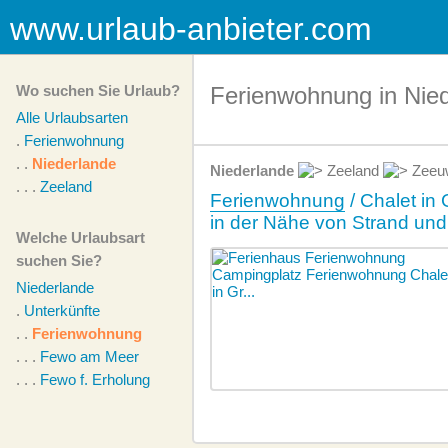
www.urlaub-anbieter.com
Wo suchen Sie Urlaub?
Ferienwohnung in Nie
Alle Urlaubsarten
.
Ferienwohnung
. .
Niederlande
Niederlande
Zeeland
Zeeu
. . .
Zeeland
Ferienwohnung
/ Chalet in
in der Nähe von Strand un
Welche Urlaubsart
suchen Sie?
Niederlande
.
Unterkünfte
. .
Ferienwohnung
. . .
Fewo am Meer
. . .
Fewo f. Erholung